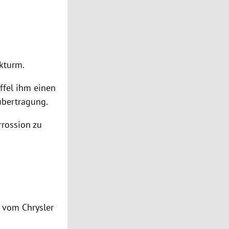
kturm.
ffel
ihm einen
übertragung.
rrossion zu
de vom
Chrysler