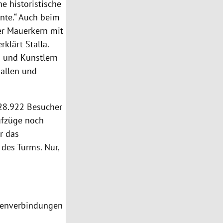
ne historistische
te.“ Auch beim
er Mauerkern mit
erklärt
Stalla
.
n und Künstlern
Hallen und
 28.922 Besucher
ufzüge noch
er das
des Turms. Nur,
otenverbindungen