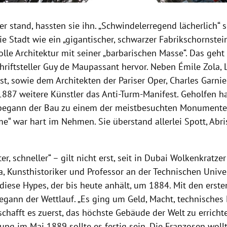
r stand, hassten sie ihn. „Schwindelerregend lächerlich“ s
e Stadt wie ein „gigantischer, schwarzer Fabrikschornstei
lle Architektur mit seiner „barbarischen Masse“. Das geht
hriftsteller
Guy de Maupassant
hervor. Neben
Émile Zola
, 
st, sowie dem Architekten der Pariser Oper,
Charles Garnie
887 weitere Künstler das Anti-Turm-Manifest. Geholfen hat
begann der Bau zu einem der meistbesuchten Monumente 
me“ war hart im Nehmen. Sie überstand allerlei Spott, Abr
er, schneller“ – gilt nicht erst, seit in
Dubai
Wolkenkratzer
a
, Kunsthistoriker und Professor an der
Technischen Unive
diese Hypes, der bis heute anhält, um 1884. Mit den erst
gann der Wettlauf. „Es ging um Geld, Macht, technische
chafft es zuerst, das höchste Gebäude der Welt zu errichte
ung im Mai 1889 sollte es fertig sein. Die Franzosen woll