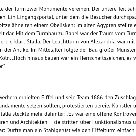
lte der Turm zwei Monumente vereinen. Der untere Teil sah
n. Ein Eingangsportal, unter dem die Besucher durchspazi
itze ähnelten einem Obelisken: Im alten
Ägypten
stellte 
elt dar. Mit dem Turmbau zu Babel war der Traum vom Tur
ert, erklärt
Stalla
. Der Leuchtturm von Alexandria war mit
 der Antike. Im Mittelalter folgte der Bau großer
Münster
Köln
. „Hoch hinaus bauen war ein Herrschaftszeichen, es 
r.“
erbern erhielten
Eiffel
und sein Team 1886 den Zuschlag.
undamente setzen sollten, protestierten bereits Künstler u
talla
steckte mehr dahinter: „Es war eine offene Kontrove
ren und Architekten – sie stritten über Funktionalismus u
ar: Durfte man ein Stahlgerüst wie den
Eiffelturm
einfach