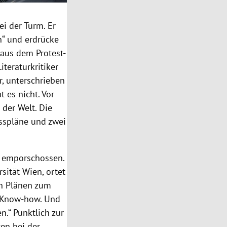
ei der Turm. Er
n“ und erdrücke
 aus dem Protest-
Literaturkritiker
r
, unterschrieben
 es nicht. Vor
der Welt. Die
isspläne und zwei
 emporschossen.
rsität Wien
, ortet
en Plänen zum
s Know-how. Und
n.“ Pünktlich zur
ten bei der