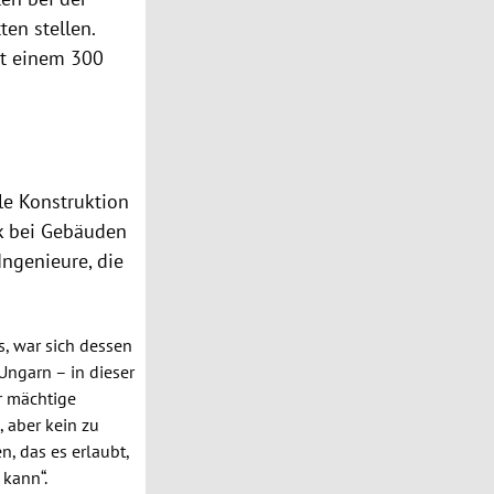
ten stellen.
it einem 300
le Konstruktion
k bei Gebäuden
Ingenieure, die
, war sich dessen
Ungarn
– in dieser
er mächtige
, aber kein zu
n, das es erlaubt,
 kann“.