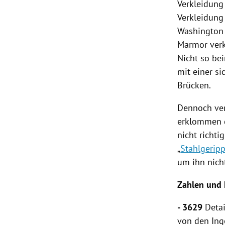
Verkleidung 
Verkleidung
Washington
Marmor verkl
Nicht so b
mit einer si
Brücken.
Dennoch ver
erklommen d
nicht richti
„
Stahlgerip
um ihn nich
Zahlen und 
- 3629
Deta
von den Ing