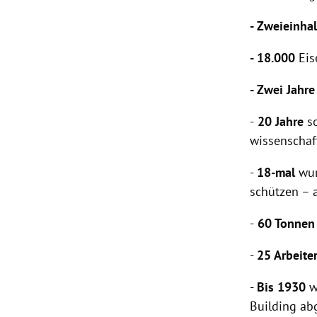
- Zweieinha
- 18.000
Eis
- Zwei Jahre
-
20 Jahre
so
wissenschaft
-
18-mal
wur
schützen – a
-
60 Tonne
-
25 Arbeite
-
Bis 1930
w
Building abg