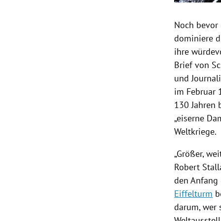
Noch bevor e
dominiere di
ihre würdevo
Brief von Sc
und Journali
im Februar 1
130 Jahren 
„eiserne Da
Weltkriege.
„Größer, weit
Robert Stall
den Anfang 
Eiffelturm
be
darum, wer s
Weltausstell