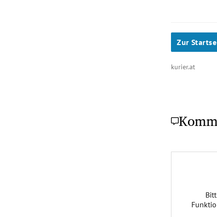
Zur Startse
kurier.at
Komm