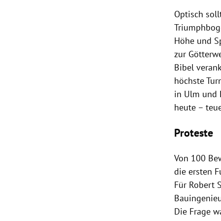
Optisch sol
Triumphboge
Höhe und Sp
zur Götterw
Bibel verank
höchste Turm
in
Ulm
und
heute – teue
Proteste
Von 100 Bew
die ersten F
Für
Robert S
Bauingenieu
Die Frage w