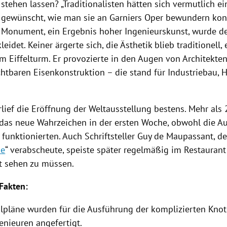
stehen lassen? „Traditionalisten hätten sich vermutlich ei
 gewünscht, wie man sie an
Garniers
Oper bewundern konn
Monument, ein Ergebnis hoher Ingenieurskunst, wurde d
eidet. Keiner ärgerte sich, die Ästhetik blieb traditionell, 
eim
Eiffelturm
. Er provozierte in den Augen von Architekte
chtbaren Eisenkonstruktion – die stand für Industriebau, 
lief die Eröffnung der Weltausstellung bestens. Mehr als
as neue Wahrzeichen in der ersten Woche, obwohl die A
g funktionierten. Auch Schriftsteller
Guy de Maupassant
, d
pe
“ verabscheute, speiste später regelmäßig
im Restaurant
t sehen zu müssen.
Fakten:
ilpläne wurden für die Ausführung der komplizierten Kn
enieuren angefertigt.