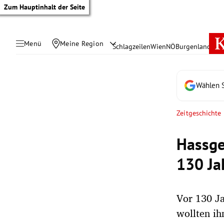
Zum Hauptinhalt der Seite
Menü
Meine Region
Schlagzeilen
Wien
NÖ
Burgenland
Öste
Wählen S
Zeitgeschichte
Hassge
130 Ja
Vor 130 Ja
tik Untermenü
wollten ih
rreich Untermenü