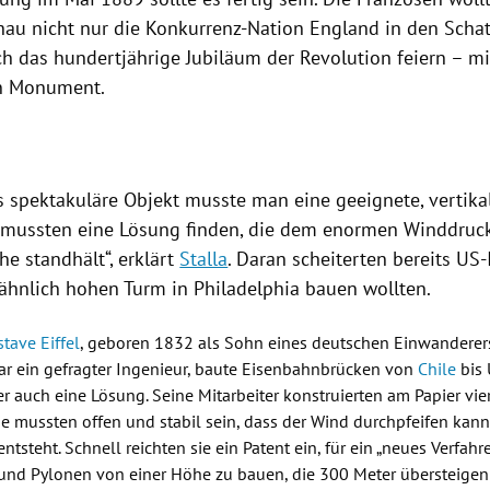
hau nicht nur die Konkurrenz-Nation
England
in den Schat
h das hundertjährige Jubiläum der Revolution feiern – m
n Monument.
s spektakuläre Objekt musste man eine geeignete, vertika
e mussten eine Lösung finden, die dem enormen Winddruc
he standhält“, erklärt
Stalla
. Daran scheiterten bereits US-
ähnlich hohen Turm in
Philadelphia
bauen wollten.
tave Eiffel
, geboren 1832 als Sohn eines deutschen Einwanderers
ar ein gefragter Ingenieur, baute Eisenbahnbrücken von
Chile
bis
er auch eine Lösung. Seine Mitarbeiter konstruierten am Papier vi
sie mussten offen und stabil sein, dass der Wind durchpfeifen kann
ntsteht. Schnell reichten sie ein Patent ein, für ein „neues Verfahre
 und Pylonen von einer Höhe zu bauen, die 300 Meter übersteigen