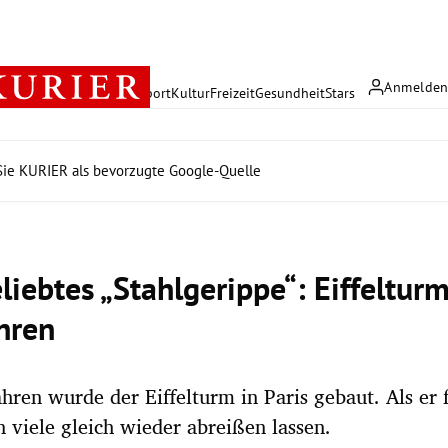
Anmelde
rreich
Politik
Wirtschaft
Sport
Kultur
Freizeit
Gesundheit
Stars
ie KURIER als bevorzugte Google-Quelle
liebtes „Stahlgerippe“: Eiffeltur
hren
hren wurde der Eiffelturm in Paris gebaut. Als er 
n viele gleich wieder abreißen lassen.