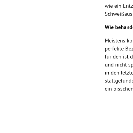
wie ein Ent
Schweißausb
Wie behand
Meistens ko
perfekte Bez
für den ist 
und nicht s
in den letz
stattgefunde
ein bisschen