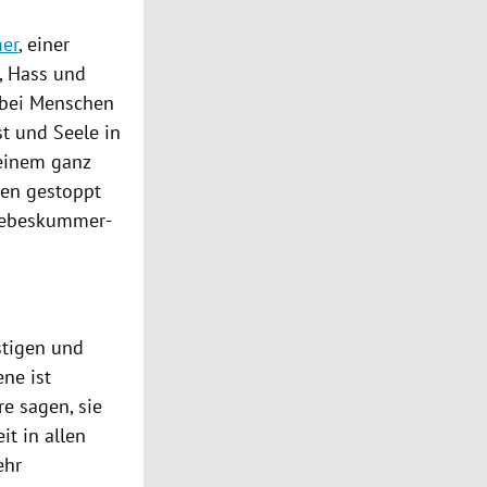
er
, einer
, Hass und
n bei Menschen
st und Seele in
 einem ganz
gen gestoppt
Liebeskummer-
stigen und
ene ist
re sagen, sie
it in allen
ehr