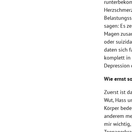
runterbekom
Herzschmerz
Belastungss
sagen: Es ze
Magen zusam
oder suizid
daten sich 
komplett in
Depression 
Wie ernst s
Zuerst ist d
Wut, Hass u
Körper bedeu
anderem meh
mir wichtig,
Teenagerkra