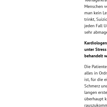
Menschen ve
man kein Le
trinkt, Sui
jeden Fall U
sehr abmager
Kardiologe
unter Stres
behandelt 
Die Patient
alles in Or
ist, für die
Schmerz und
langen erst
überhaupt k
rauszukomme