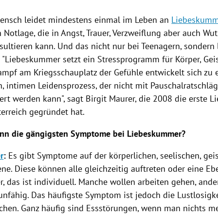
Mensch leidet mindestens einmal im Leben an
Liebeskumm
Notlage, die in Angst, Trauer,
Verzweiflung
aber auch Wut
esultieren kann. Und das nicht nur bei Teenagern, sonder
 "
Liebeskummer
setzt ein Stressprogramm für Körper, Gei
ampf am Kriegsschauplatz der Gefühle entwickelt sich zu
n, intimen Leidensprozess, der nicht mit Pauschalratschlä
ert werden kann", sagt
Birgit Maurer
, die 2008 die erste 
terreich
gegründet hat.
enn die gängigsten Symptome bei
Liebeskummer
?
r
:
Es gibt Symptome auf der körperlichen, seelischen, gei
ne. Diese können alle gleichzeitig auftreten oder eine Eb
, das ist individuell. Manche wollen arbeiten gehen, ande
unfähig. Das häufigste Symptom ist jedoch die Lustlosigke
chen. Ganz häufig sind Essstörungen, wenn man nichts m