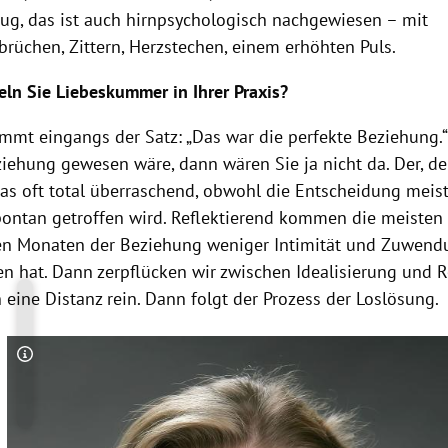
zug, das ist auch hirnpsychologisch nachgewiesen – mit
rüchen, Zittern, Herzstechen, einem erhöhten Puls.
eln Sie
Liebeskummer
in Ihrer Praxis?
mmt eingangs der Satz: „Das war die perfekte Beziehung.
iehung gewesen wäre, dann wären Sie ja nicht da. Der, de
das oft total überraschend, obwohl die Entscheidung meist
pontan getroffen wird. Reflektierend kommen die meisten 
ten Monaten der Beziehung weniger Intimität und Zuwen
n hat. Dann zerpflücken wir zwischen Idealisierung und Re
 eine Distanz rein. Dann folgt der Prozess der Loslösung.
Copyright-Hinweis öffnen/schließen