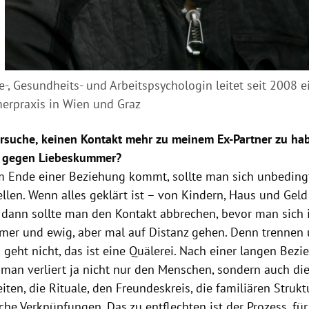
e-, Gesundheits- und Arbeitspsychologin leitet seit 2008 e
rpraxis in Wien und Graz
rsuche, keinen Kontakt mehr zu meinem Ex-Partner zu habe
l gegen
Liebeskummer
?
 Ende einer Beziehung kommt, sollte man sich unbeding
ellen. Wenn alles geklärt ist – von Kindern, Haus und Gel
 dann sollte man den Kontakt abbrechen, bevor man sich i
mmer und ewig, aber mal auf Distanz gehen. Denn trennen 
 geht nicht, das ist eine Quälerei. Nach einer langen Bezie
 man verliert ja nicht nur den Menschen, sondern auch di
iten, die Rituale, den Freundeskreis, die familiären Stru
che Verknüpfungen. Das zu entflechten ist der Prozess, für