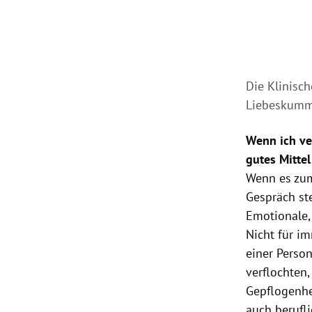
Die Klinisch
Liebeskumme
Wenn ich ve
gutes Mitte
Wenn es zum
Gespräch st
Emotionale,
Nicht für i
einer Person
verflochten,
Gepflogenhe
auch berufli