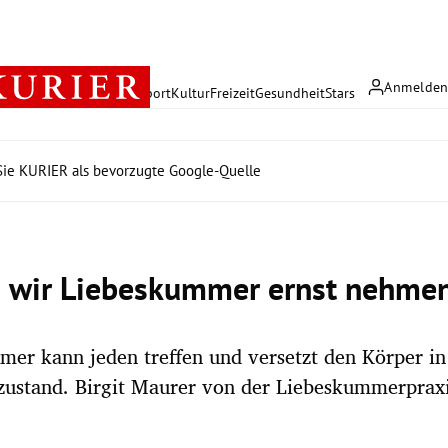
Anmelde
rreich
Politik
Wirtschaft
Sport
Kultur
Freizeit
Gesundheit
Stars
ie KURIER als bevorzugte Google-Quelle
wir Liebeskummer ernst nehmen
er kann jeden treffen und versetzt den Körper in
ustand. Birgit Maurer von der Liebeskummerprax