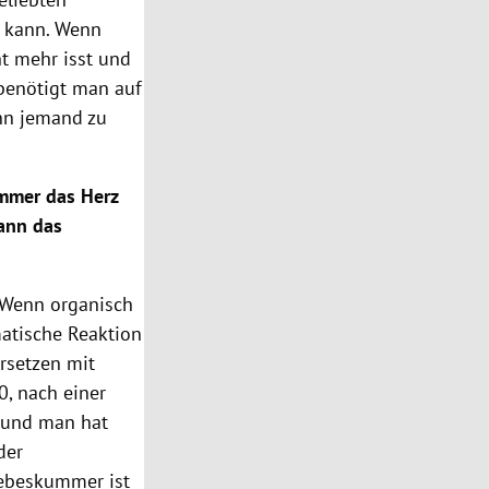
n kann. Wenn
ht mehr isst und
 benötigt man auf
enn jemand zu
mmer
das Herz
kann das
. Wenn organisch
matische Reaktion
ersetzen mit
0, nach einer
n und man hat
der
iebeskummer
ist