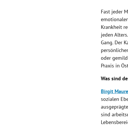
Fast jeder 
emotionalen 
Krankheit r
jeden Alters.
Gang. Der K
persönliche
oder gemild
Praxis in
Ös
Was sind d
Birgit Maure
sozialen Ebe
ausgeprägter
sind arbeits
Lebensberei