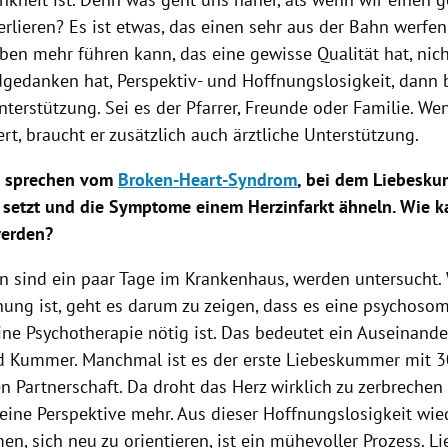
rlieren? Es ist etwas, das einen sehr aus der Bahn werfe
ben mehr führen kann, das eine gewisse Qualität hat, nic
zidgedanken hat, Perspektiv- und Hoffnungslosigkeit, dann
nterstützung. Sei es der Pfarrer, Freunde oder Familie. W
t, braucht er zusätzlich auch ärztliche Unterstützung.
n sprechen vom
Broken-Heart-Syndrom
, bei dem
Liebesku
s setzt und die Symptome einem Herzinfarkt ähneln. Wie 
werden?
en sind ein paar Tage im Krankenhaus, werden untersucht
dnung ist, geht es darum zu zeigen, dass es eine psychoso
 eine Psychotherapie nötig ist. Das bedeutet ein Auseinand
 Kummer. Manchmal ist es der erste
Liebeskummer
mit 3
en Partnerschaft. Da droht das Herz wirklich zu zerbreche
eine Perspektive mehr. Aus dieser Hoffnungslosigkeit wie
n, sich neu zu orientieren, ist ein mühevoller Prozess.
L