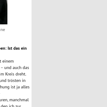
ine
n: Ist das ein
t einem
d – und auch das
m Kreis dreht.
und trösten in
hung ist ja alles
e
kturen, manchmal
 den ich zur