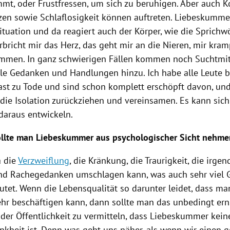
mt, oder Frustfressen, um sich zu beruhigen. Aber auch K
en sowie Schlaflosigkeit können auftreten.
Liebeskumme
ituation und da reagiert auch der Körper, wie die Sprichw
rbricht mir das Herz, das geht mir an die Nieren, mir kram
men. In ganz schwierigen Fällen kommen noch Suchtmit
ale Gedanken und Handlungen hinzu. Ich habe alle Leute b
fast zu Tode und sind schon komplett erschöpft davon, und
 die Isolation zurückziehen und vereinsamen. Es kann sich
daraus entwickeln.
ollte man
Liebeskummer
aus psychologischer Sicht nehme
a die
Verzweiflung
, die Kränkung, die Traurigkeit, die irg
nd Rachegedanken umschlagen kann, was auch sehr viel G
tet. Wenn die Lebensqualität so darunter leidet, dass man
r beschäftigen kann, dann sollte man das unbedingt erns
 der Öffentlichkeit zu vermitteln, dass
Liebeskummer
kein
nkheit ist. Denn was geht uns näher, als wenn wir einen g