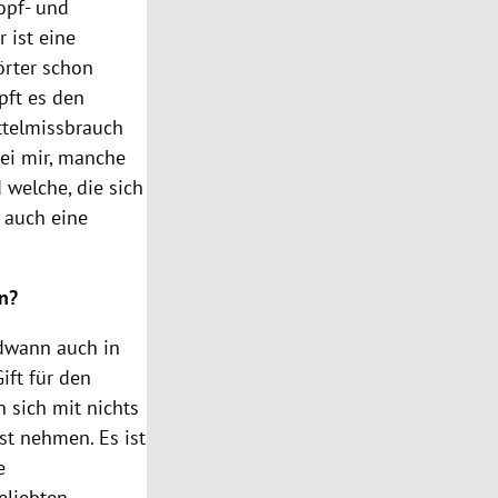
opf- und
r
ist eine
örter schon
pft es den
telmissbrauch
ei mir, manche
 welche, die sich
 auch eine
n?
endwann auch in
ift für den
 sich mit nichts
t nehmen. Es ist
e
eliebten