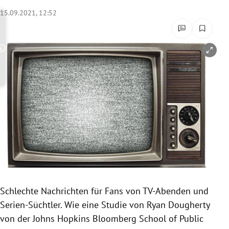
rreich Untermenü
15.09.2021, 12:52
rt Untermenü
Copyright-Hinweis öffnen/schließen
schaft Untermenü
s Untermenü
zeit Untermenü
undheit Untermenü
tur Untermenü
nung Untermenü
Schlechte Nachrichten für Fans von TV-Abenden und
Serien-Süchtler. Wie eine Studie von Ryan Dougherty
lität Untermenü
von der Johns Hopkins Bloomberg School of Public