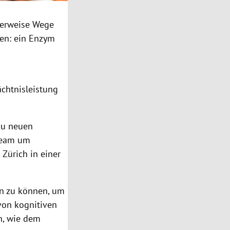
herweise Wege
en: ein
Enzym
ächtnisleistung
zu neuen
 Team um
 Zürich
in einer
ern zu können, um
von kognitiven
n, wie dem