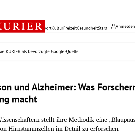
Anmelde
rreich
Politik
Wirtschaft
Sport
Kultur
Freizeit
Gesundheit
Stars
ie KURIER als bevorzugte Google-Quelle
son und Alzheimer: Was Forschern
ng macht
issenschaftern stellt ihre Methodik eine „Blaupau
von Hirnstammzellen im Detail zu erforschen.