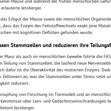
sener Mäuse und während der frühen menschlichen Gehir
, erläuterte
Jessberger
.
das Erbgut der Mäuse sowie der menschlichen Organoide
t, dass das
Enzym
des
Fettstoffwechsels
exakt jene Mutati
schen mit kognitiven Defiziten gefunden wurde.
essen Stammzellen und reduzieren ihre Teilungsf
er Maus als auch im menschlichen Gewebe führte die FAS
n Teilung von
Stammzellen
, die laufend neue Nervenzelle
ch dafür ist die Überaktivität des mutierten
Enzyms
: Dad
m Zellinnern an, was die
Stammzellen
unter Stress setzt u
gkeit reduziert.
rknüpfung von Forschung im Tiermodell und an menschlic
rkenntnisse über Lern- und Gedächtniseinschränkungen 
, betont
Jessberger
.