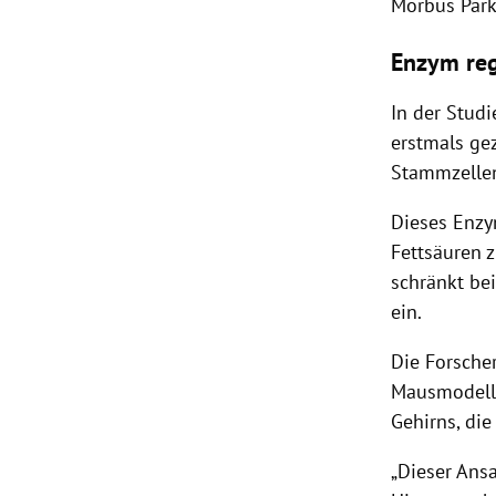
Morbus
Par
Enzym reg
In der Studi
erstmals gez
Stammzelle
Dieses
Enz
Fettsäuren 
schränkt bei
ein.
Die Forsche
Mausmodell 
Gehirns, di
„Dieser Ansa