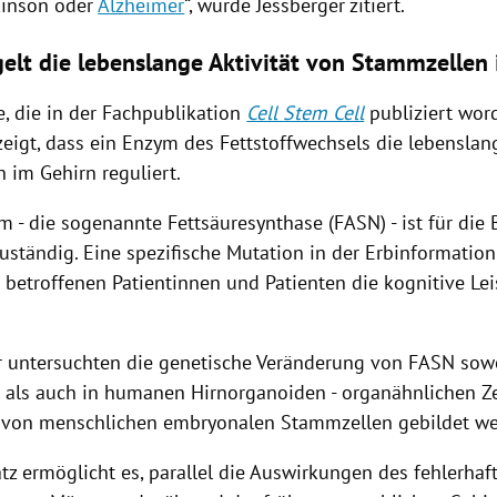
kinson
oder
Alzheimer
“, wurde
Jessberger
zitiert.
elt die lebenslange Aktivität von Stammzellen
e, die in der Fachpublikation
Cell Stem Cell
publiziert word
eigt, dass ein
Enzym
des
Fettstoffwechsels
die lebenslang
n
im Gehirn reguliert.
ym
- die sogenannte Fettsäuresynthase (FASN) - ist für die
zuständig. Eine spezifische Mutation in der Erbinformatio
 betroffenen Patientinnen und Patienten die kognitive Le
r untersuchten die genetische Veränderung von FASN sow
als auch in humanen Hirnorganoiden - organähnlichen Ze
e von menschlichen embryonalen
Stammzellen
gebildet we
tz ermöglicht es, parallel die Auswirkungen des fehlerha