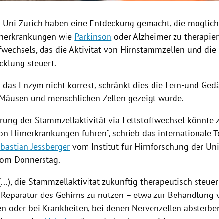
r
Uni Zürich
haben eine Entdeckung gemacht, die möglic
rnerkrankungen
wie
Parkinson
oder
Alzheimer
zu therapier
ffwechsels
, das die Aktivität von
Hirnstammzellen
und die
cklung steuert.
t das
Enzym
nicht korrekt, schränkt dies die Lern-und Ged
i Mäusen und menschlichen Zellen gezeigt wurde.
erung der Stammzellaktivität via
Fettstoffwechsel
könnte 
von
Hirnerkrankungen
führen“, schrieb das internationale
bastian Jessberger
vom Institut für Hirnforschung der
Uni
vom Donnerstag.
(...), die Stammzellaktivität zukünftig therapeutisch steu
r Reparatur des Gehirns zu nutzen – etwa zur Behandlung 
n oder bei Krankheiten, bei denen Nervenzellen absterbe