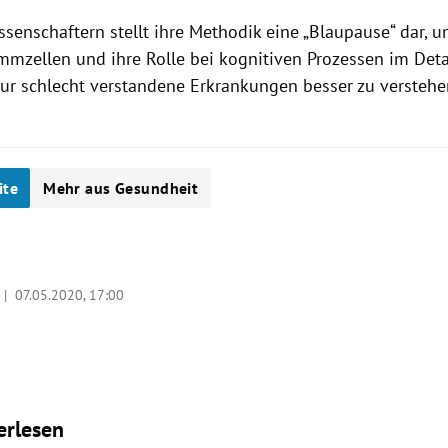
senschaftern stellt ihre
Methodik
eine „
Blaupause
“ dar, 
ammzellen
und ihre Rolle bei kognitiven Prozessen im Deta
ur schlecht verstandene Erkrankungen besser zu verstehe
ite
Mehr aus Gesundheit
a |
07.05.2020, 17:00
erlesen