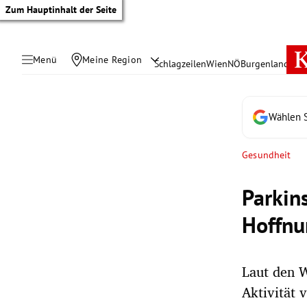
Zum Hauptinhalt der Seite
Menü
Meine Region
Schlagzeilen
Wien
NÖ
Burgenland
Öste
Wählen S
Gesundheit
Parkin
Hoffnu
Laut den W
tik Untermenü
Aktivität 
rreich Untermenü