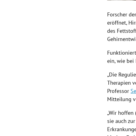
Forscher de
eröffnet,
Hi
des
Fettsto
Gehirnentwi
Funktionier
ein, wie be
„Die Reguli
Therapien 
Professor
Se
Mitteilung 
„Wir hoffen 
sie auch zu
Erkrankunge