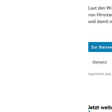
Laut den Wis
von
Hirnst
und damit n
Zur Startse
Demenz
Agenturen, ka
Jetzt weit