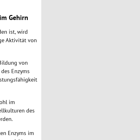
 im Gehirn
en ist, wird
e Aktivität von
Bildung
von
n des
Enzyms
istungsfähigkeit
ohl im
llkulturen des
rden.
ften
Enzyms
im