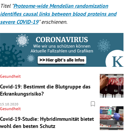
Titel "
Proteome-wide Mendelian randomization
identifies causal links between blood proteins and
severe COVID-19
" erschienen.
Gesundheit
Covid-19: Bestimmt die Blutgruppe das
Erkrankungsrisiko?
15.10.2020
Gesundheit
Covid-19-Studie: Hybridimmunität bietet
wohl den besten Schutz