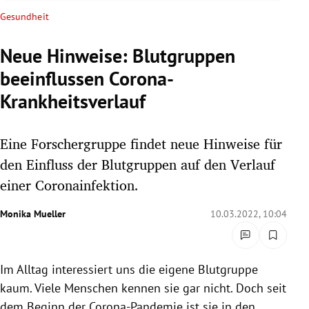
rreich Untermenü
Gesundheit
rt Untermenü
Neue Hinweise: Blutgruppen
beeinflussen Corona-
schaft Untermenü
Krankheitsverlauf
s Untermenü
Eine Forschergruppe findet neue Hinweise für
zeit Untermenü
den Einfluss der Blutgruppen auf den Verlauf
undheit Untermenü
einer Coronainfektion.
tur Untermenü
Monika Mueller
10.03.2022, 10:04
nung Untermenü
Im Alltag interessiert uns die eigene Blutgruppe
lität Untermenü
kaum. Viele Menschen kennen sie gar nicht. Doch seit
dem Beginn der Corona-Pandemie ist sie in den