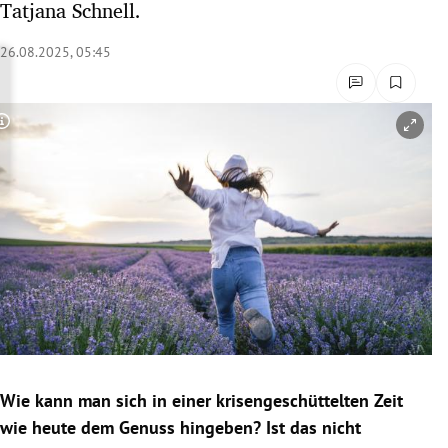
Tatjana Schnell.
rreich Untermenü
26.08.2025, 05:45
rt Untermenü
schaft Untermenü
Copyright-Hinweis öffnen/schließen
s Untermenü
zeit Untermenü
undheit Untermenü
tur Untermenü
nung Untermenü
Wie kann man sich in einer krisengeschüttelten Zeit
lität Untermenü
wie heute dem Genuss hingeben? Ist das nicht