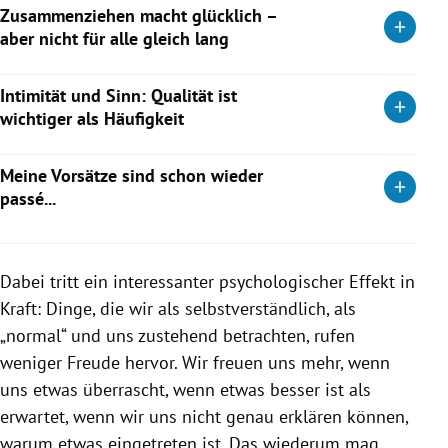
Zusammenziehen macht glücklich –
Happiness Report 2026 auf Platz 19. Die Daten zeigen:
Weiterlesen
aber nicht für alle gleich lang
Entscheidend für Zufriedenheit sind soziale Sicherheit,
Vertrauen, Gesundheit und ein bewusster Umgang mit der
Frisch verliebt, zusammengezogen, rundum glücklich – so
Intimität und Sinn: Qualität ist
digitalen Welt – und nicht allein wirtschaftliche Stärke.
fühlt es sich oft an. Eine Studie belegt den Effekt, warnt aber
wichtiger als Häufigkeit
vor Stolpersteinen. Sinnforscherin Tatjana Schnell verrät, wie
Weiterlesen
aus Liebe eine nachhaltige Sinnquelle wird.
Eine große US-Studie zeigt: Regelmäßige sexuelle Aktivität
Meine Vorsätze sind schon wieder
kann mit weniger depressiven Symptomen verbunden sein –
Weiterlesen
passé...
besonders bei ein- bis zweimal pro Woche.
Was tun wenn man die gut gemeinten Vorsätze schon wieder
Weiterlesen
ad acta gelegt hat? Psychologin Prof. Dr. Tatjana Schnell weiß
Dabei tritt ein interessanter psychologischer Effekt in
Rat.
Kraft: Dinge, die wir als selbstverständlich, als
Weiterlesen
„normal“ und uns zustehend betrachten, rufen
weniger Freude hervor. Wir freuen uns mehr, wenn
uns etwas überrascht, wenn etwas besser ist als
erwartet, wenn wir uns nicht genau erklären können,
warum etwas eingetreten ist. Das wiederum mag