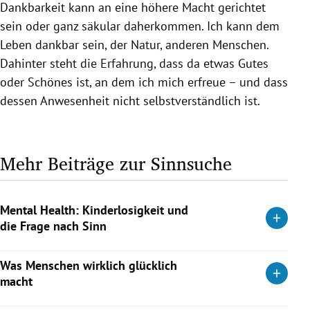
Dankbarkeit kann an eine höhere Macht gerichtet
sein oder ganz säkular daherkommen. Ich kann dem
Leben dankbar sein, der Natur, anderen Menschen.
Dahinter steht die Erfahrung, dass da etwas Gutes
oder Schönes ist, an dem ich mich erfreue – und dass
dessen Anwesenheit nicht selbstverständlich ist.
Mehr Beiträge zur Sinnsuche
Mental Health: Kinderlosigkeit und
die Frage nach Sinn
Ob Kinderlosigkeit belastet, hängt weniger von der
Was Menschen wirklich glücklich
Lebenssituation ab als von der Bedeutung, die man der
macht
Elternschaft beimisst – zeigt eine Langzeitstudie. Glück und
Sinn lassen sich auch ohne eigene Kinder finden.
Trotz Wohlstand und Stabilität fällt Österreich im World