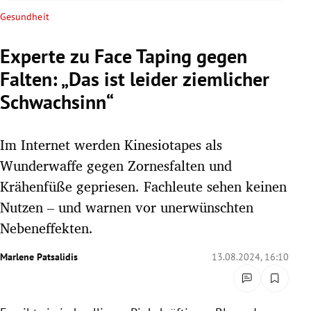
rreich Untermenü
Gesundheit
rt Untermenü
Experte zu Face Taping gegen
Falten: „Das ist leider ziemlicher
schaft Untermenü
Schwachsinn“
s Untermenü
Im Internet werden Kinesiotapes als
zeit Untermenü
Wunderwaffe gegen Zornesfalten und
undheit Untermenü
Krähenfüße gepriesen. Fachleute sehen keinen
Nutzen – und warnen vor unerwünschten
tur Untermenü
Nebeneffekten.
nung Untermenü
Marlene Patsalidis
13.08.2024, 16:10
lität Untermenü