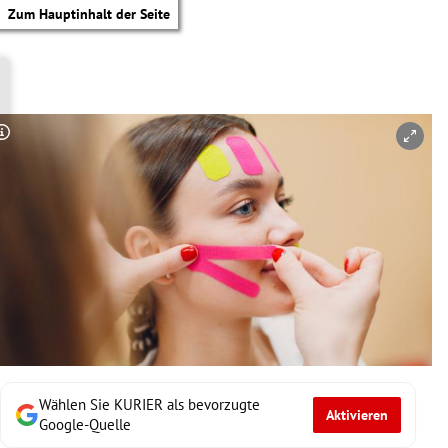
Zum Hauptinhalt der Seite
Copyright-Hinweis öffnen/schließen
Wählen Sie KURIER als bevorzugte
Aktivieren
tik Untermenü
Google-Quelle