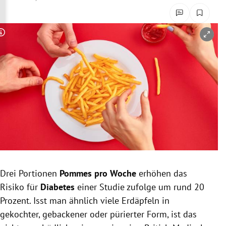
rreich Untermenü
rt Untermenü
Copyright-Hinweis öffnen/schließen
schaft Untermenü
s Untermenü
zeit Untermenü
undheit Untermenü
tur Untermenü
Drei Portionen
Pommes pro Woche
erhöhen das
nung Untermenü
Risiko für
Diabetes
einer Studie zufolge um rund 20
Prozent. Isst man ähnlich viele Erdäpfeln in
lität Untermenü
gekochter, gebackener oder pürierter Form, ist das