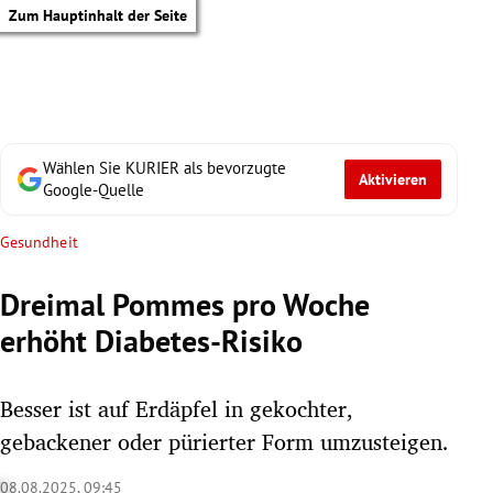
Zum Hauptinhalt der Seite
Wählen Sie KURIER als bevorzugte
Aktivieren
Google-Quelle
Gesundheit
Dreimal Pommes pro Woche
erhöht Diabetes-Risiko
Besser ist auf Erdäpfel in gekochter,
gebackener oder pürierter Form umzusteigen.
tik Untermenü
08.08.2025, 09:45