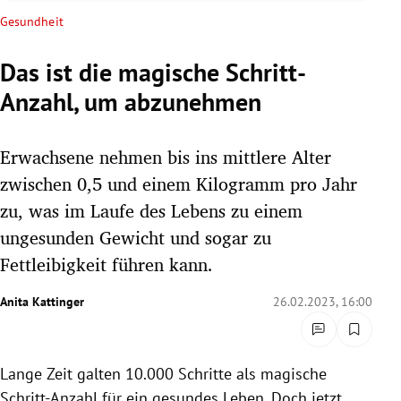
rreich Untermenü
Gesundheit
rt Untermenü
Das ist die magische Schritt-
Anzahl, um abzunehmen
schaft Untermenü
s Untermenü
Erwachsene nehmen bis ins mittlere Alter
zwischen 0,5 und einem Kilogramm pro Jahr
zeit Untermenü
zu, was im Laufe des Lebens zu einem
ungesunden Gewicht und sogar zu
undheit Untermenü
Fettleibigkeit führen kann.
tur Untermenü
Anita Kattinger
26.02.2023, 16:00
nung Untermenü
lität Untermenü
Lange Zeit galten 10.000 Schritte als magische
Schritt-Anzahl für ein gesundes Leben. Doch jetzt