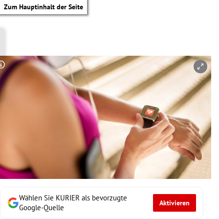
Zum Hauptinhalt der Seite
Copyright-Hinweis öffnen/schließen
Wählen Sie KURIER als bevorzugte
Aktivieren
tik Untermenü
Google-Quelle