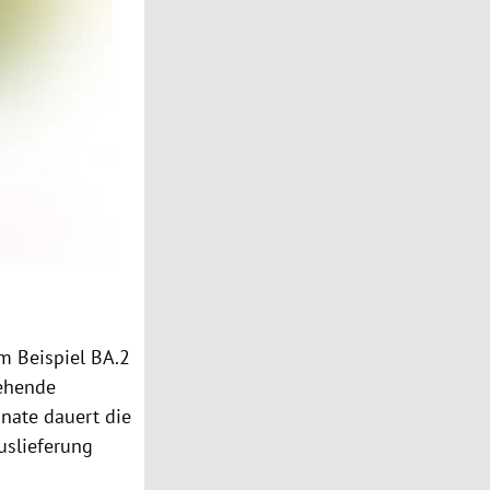
um Beispiel BA.2
tehende
onate dauert die
uslieferung