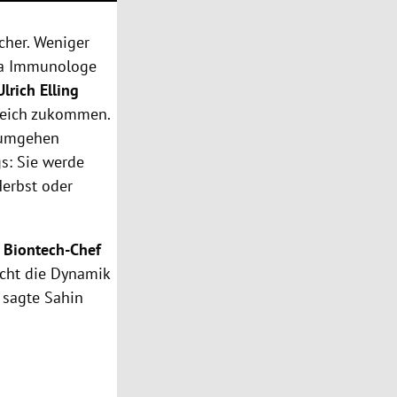
cher. Weniger
twa Immunologe
Ulrich Elling
rreich zukommen.
 umgehen
s: Sie werde
Herbst oder
h
Biontech-Chef
nicht die Dynamik
, sagte Sahin