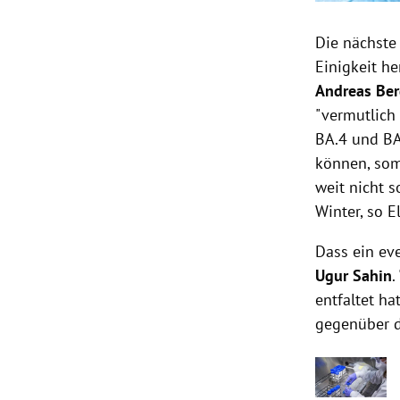
Die nächste
Einigkeit h
Andreas Ber
"vermutlich
BA.4 und BA
können, som
weit nicht s
Winter, so El
Dass ein ev
Ugur Sahin
.
entfaltet ha
gegenüber