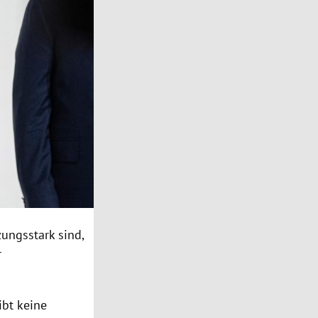
zungsstark sind,
r
ibt keine