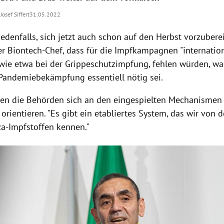
Josef Siffert
31.05.2022
jedenfalls, sich jetzt auch schon auf den Herbst vorzuberei
 der Biontech-Chef, dass für die Impfkampagnen "internati
 wie etwa bei der Grippeschutzimpfung, fehlen würden, was
 Pandemiebekämpfung essentiell nötig sei.
en die Behörden sich an den eingespielten Mechanismen
orientieren. "Es gibt ein etabliertes System, das wir von
za-Impfstoffen kennen."
Hinweis öffnen/schließen