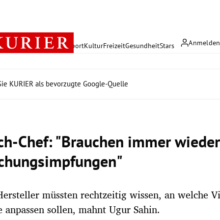
Anmelde
rreich
Politik
Wirtschaft
Sport
Kultur
Freizeit
Gesundheit
Stars
ie KURIER als bevorzugte Google-Quelle
ch-Chef: "Brauchen immer wiede
schungsimpfungen"
Hersteller müssten rechtzeitig wissen, an welche V
e anpassen sollen, mahnt Ugur Sahin.