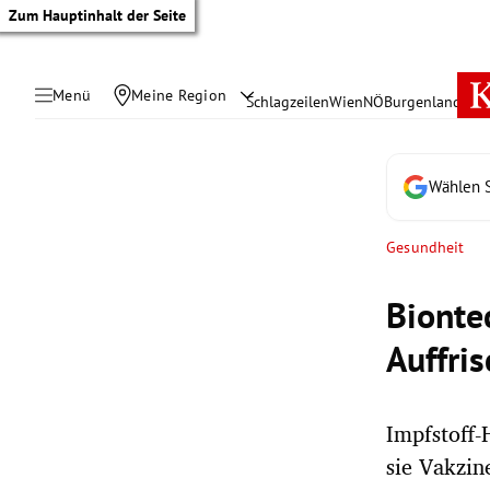
Zum Hauptinhalt der Seite
Menü
Meine Region
Schlagzeilen
Wien
NÖ
Burgenland
Öste
Wählen S
Gesundheit
Bionte
Auffri
Impfstoff-
tik Untermenü
sie Vakzin
rreich Untermenü