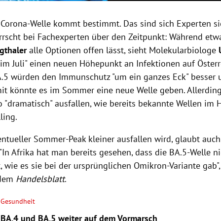
 Corona-Welle kommt bestimmt. Das sind sich Experten si
errscht bei Fachexperten über den Zeitpunkt: Während e
gthaler
alle Optionen offen lässt, sieht Molekularbiologe
 im Juli" einen neuen Höhepunkt an Infektionen auf Öste
.5 würden den Immunschutz "um ein ganzes Eck" besser
it könnte es im Sommer eine neue Welle geben. Allerding
o "dramatisch" ausfallen, wie bereits bekannte Wellen im 
ling.
entueller Sommer-Peak kleiner ausfallen wird, glaubt auc
 "In Afrika hat man bereits gesehen, dass die BA.5-Welle 
t, wie es sie bei der ursprünglichen Omikron-Variante gab"
 dem
Handelsblatt
.
Gesundheit
BA.4 und BA.5 weiter auf dem Vormarsch