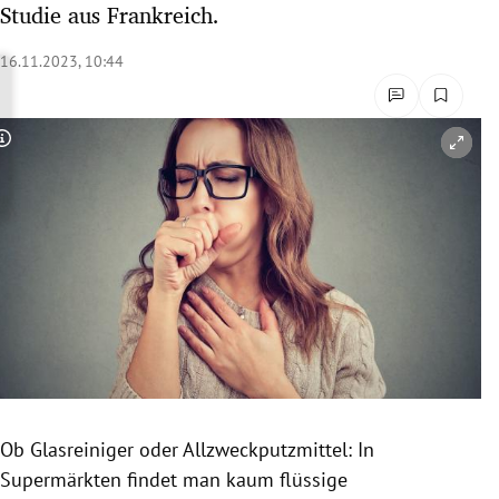
Studie aus Frankreich.
rreich Untermenü
16.11.2023, 10:44
rt Untermenü
schaft Untermenü
Copyright-Hinweis öffnen/schließen
s Untermenü
zeit Untermenü
undheit Untermenü
tur Untermenü
nung Untermenü
Ob Glasreiniger oder Allzweckputzmittel: In
lität Untermenü
Supermärkten findet man kaum flüssige