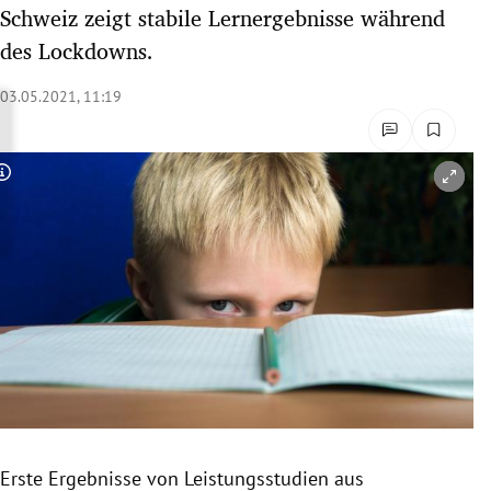
Schweiz zeigt stabile Lernergebnisse während
rreich Untermenü
des Lockdowns.
rt Untermenü
03.05.2021, 11:19
schaft Untermenü
s Untermenü
Copyright-Hinweis öffnen/schließen
zeit Untermenü
undheit Untermenü
tur Untermenü
nung Untermenü
lität Untermenü
Erste Ergebnisse von Leistungsstudien aus