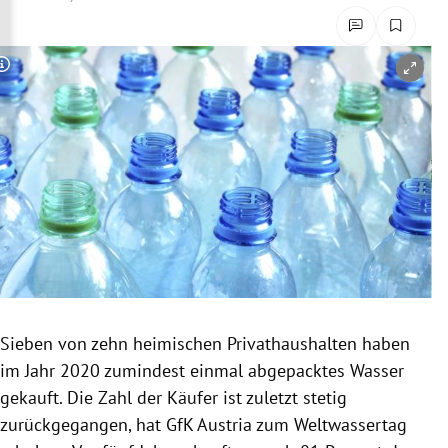
rreich Untermenü
rt Untermenü
Copyright-Hinweis öffnen/schließen
schaft Untermenü
s Untermenü
zeit Untermenü
undheit Untermenü
tur Untermenü
Sieben von zehn heimischen Privathaushalten haben
nung Untermenü
im Jahr 2020 zumindest einmal abgepacktes Wasser
gekauft. Die Zahl der Käufer ist zuletzt stetig
lität Untermenü
zurückgegangen, hat GfK Austria zum Weltwassertag