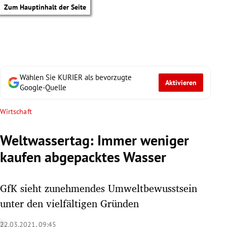
Zum Hauptinhalt der Seite
Wählen Sie KURIER als bevorzugte
Aktivieren
Google-Quelle
Wirtschaft
Weltwassertag: Immer weniger
kaufen abgepacktes Wasser
GfK sieht zunehmendes Umweltbewusstsein
unter den vielfältigen Gründen
tik Untermenü
22.03.2021, 09:45