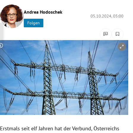
rreich Untermenü
Andrea Hodoschek
05.10.2024, 05:00
rt Untermenü
Folgen
schaft Untermenü
Copyright-Hinweis öffnen/schließen
s Untermenü
zeit Untermenü
undheit Untermenü
tur Untermenü
nung Untermenü
lität Untermenü
Erstmals seit elf Jahren hat der Verbund, Österreichs