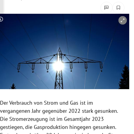
rreich Untermenü
rt Untermenü
Copyright-Hinweis öffnen/schließen
schaft Untermenü
s Untermenü
zeit Untermenü
undheit Untermenü
tur Untermenü
Der Verbrauch von Strom und Gas ist im
nung Untermenü
vergangenen Jahr gegenüber 2022 stark gesunken.
Die Stromerzeugung ist im Gesamtjahr 2023
lität Untermenü
gestiegen, die Gasproduktion hingegen gesunken.