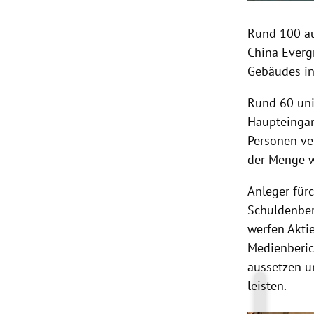
Rund 100 au
China Everg
Gebäudes in
Rund 60 unif
Haupteingan
Personen ve
der Menge w
Anleger für
Schuldenber
werfen Aktie
Medienberic
aussetzen u
leisten.