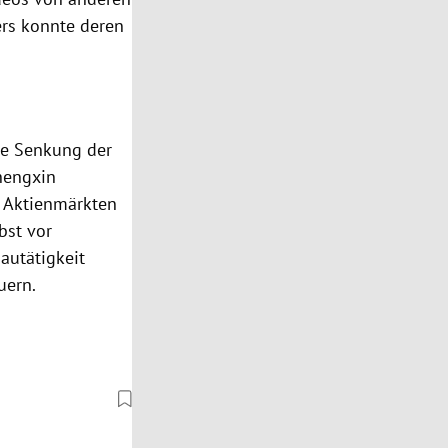
ers konnte deren
ie Senkung der
hengxin
d Aktienmärkten
bst vor
Bautätigkeit
uern.