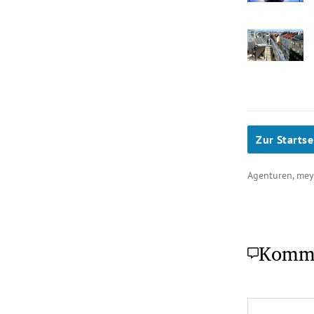
Zur Startse
Agenturen, me
Komm