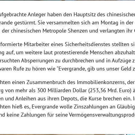
fgebrachte Anleger haben den Hauptsitz des chinesische
rande gestürmt. Sie versammelten sich am Montag in der
 der chinesischen Metropole Shenzen und verlangten ihr 
ormierte Mitarbeiter eines Sicherheitsdienstes stellten s
g auf, um weitere laut protestierende Menschen abzuhalt
rsuchten Absperrungen zu durchbrechen und in Aufzüge z
aren Rufe zu hören wie "Evergrande, gib uns unser Geld z
chten einen Zusammenbruch des Immobilienkonzerns, der
g von mehr als 300 Milliarden Dollar (253,36 Mrd. Euro) ä
n und Anleihen aus ihren Depots, die Kurse brechen ein. 
hten hieß es, Evergrande wolle Zinszahlungen an Gläubi
nd keine Zahlungen für seine Vermögensverwaltungspro