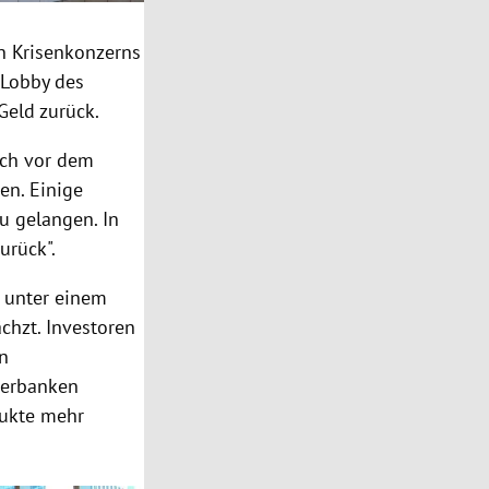
n Krisenkonzerns
 Lobby des
Geld zurück.
ich vor dem
en. Einige
u gelangen. In
urück".
 unter einem
chzt. Investoren
In
gerbanken
dukte mehr