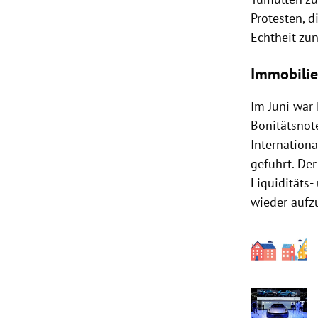
Protesten, 
Echtheit zun
Immobilie
Im Juni war
Bonitätsnot
Internation
geführt. De
Liquiditäts-
wieder aufz