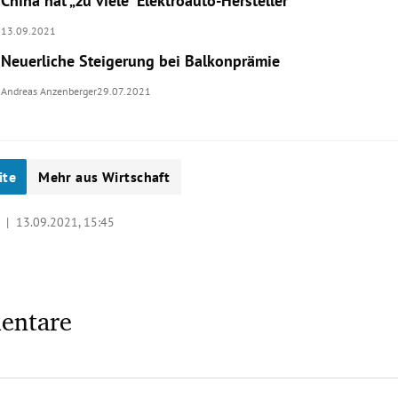
China hat „zu viele“ Elektroauto-Hersteller
13.09.2021
Neuerliche Steigerung bei Balkonprämie
Andreas Anzenberger
29.07.2021
ite
Mehr aus Wirtschaft
y |
13.09.2021, 15:45
entare