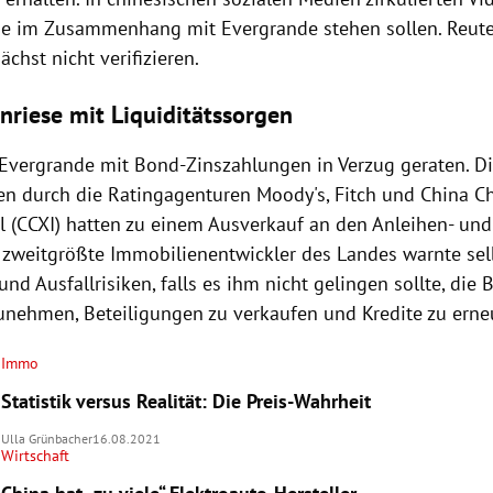
die im Zusammenhang mit Evergrande stehen sollen. Reut
ächst nicht verifizieren.
nriese mit Liquiditätssorgen
 Evergrande mit Bond-Zinszahlungen in Verzug geraten. D
en durch die Ratingagenturen Moody's, Fitch und China C
al (CCXI) hatten zu einem Ausverkauf an den Anleihen- un
r zweitgrößte Immobilienentwickler des Landes warnte sel
 und Ausfallrisiken, falls es ihm nicht gelingen sollte, die 
unehmen, Beteiligungen zu verkaufen und Kredite zu erne
Immo
Statistik versus Realität: Die Preis-Wahrheit
Ulla Grünbacher
16.08.2021
Wirtschaft