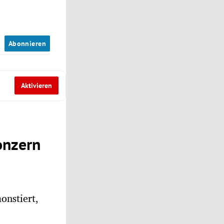
n
Abonnieren
Aktivieren
onzern
onstiert,