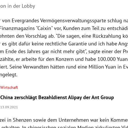
on in der Lobby
 von Evergrandes Vermögensverwaltungssparte schlug n
 Finanzmagazins "Caixin" vor, Kunden zum Teil zu entschäd
lehnten den Vorschlag ab. "Die sagen, eine Rückzahlung kö
 es gibt dafür keine rechtliche Garantie und ich habe Angs
m Ende des Jahres gar nicht mehr gibt", sagte einer der Pr
zählte, er arbeite für den Konzern und habe 100.000 Yuan
iert. Seine Verwandten hätten rund eine Million Yuan in E
ngelegt.
Wirtschaft
China zerschlägt Bezahldienst Alipay der Ant Group
13.09.2021
izei in Shenzen sowie dem Unternehmen war kein Komme
 erhalten. In chinesischen sozialen Medien zirkulierten V