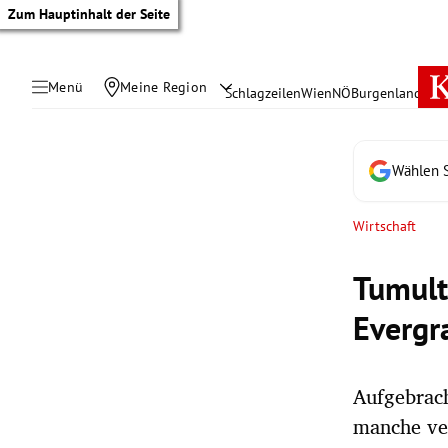
Zum Hauptinhalt der Seite
Menü
Meine Region
Schlagzeilen
Wien
NÖ
Burgenland
Öste
Wählen S
Wirtschaft
Tumult
Evergr
Aufgebrach
tik Untermenü
manche ve
rreich Untermenü