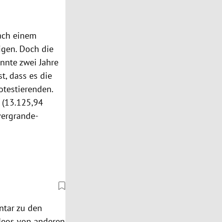
ach einem
igen. Doch die
nnte zwei Jahre
t, dass es die
otestierenden.
 (13.125,94
vergrande-
ntar zu den
ideos von anderen