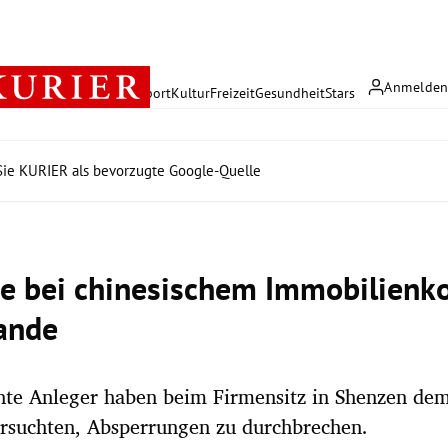
Anmelde
rreich
Politik
Wirtschaft
Sport
Kultur
Freizeit
Gesundheit
Stars
ie KURIER als bevorzugte Google-Quelle
e bei chinesischem Immobilienk
ande
te Anleger haben beim Firmensitz in Shenzen dem
rsuchten, Absperrungen zu durchbrechen.