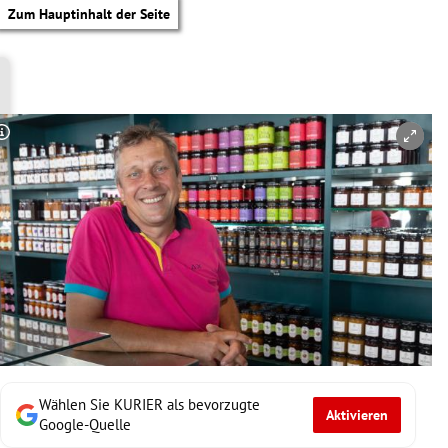
Zum Hauptinhalt der Seite
Copyright-Hinweis öffnen/schließen
Wählen Sie KURIER als bevorzugte
Aktivieren
tik Untermenü
Google-Quelle