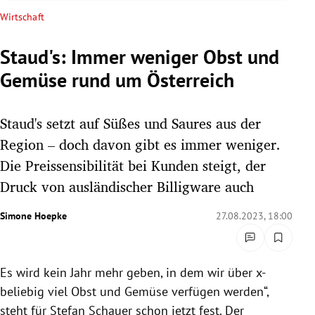
rreich Untermenü
Wirtschaft
rt Untermenü
Staud's: Immer weniger Obst und
Gemüse rund um Österreich
schaft Untermenü
s Untermenü
Staud's setzt auf Süßes und Saures aus der
Region – doch davon gibt es immer weniger.
zeit Untermenü
Die Preissensibilität bei Kunden steigt, der
Druck von ausländischer Billigware auch
undheit Untermenü
Simone Hoepke
27.08.2023, 18:00
tur Untermenü
nung Untermenü
Es wird kein Jahr mehr geben, in dem wir über x-
lität Untermenü
beliebig viel Obst und Gemüse verfügen werden“,
steht für Stefan Schauer schon jetzt fest. Der