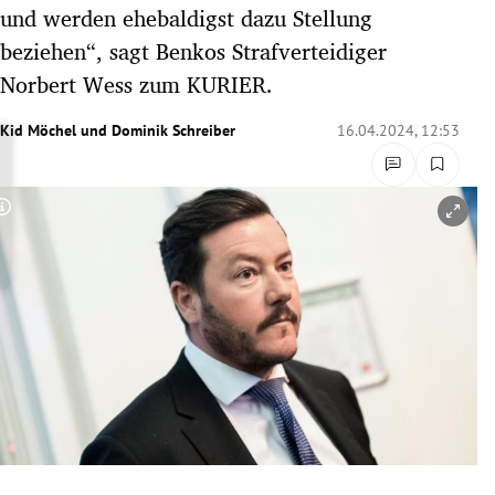
und werden ehebaldigst dazu Stellung
rreich Untermenü
beziehen“, sagt Benkos Strafverteidiger
rt Untermenü
Norbert Wess zum KURIER.
schaft Untermenü
Kid Möchel
und
Dominik Schreiber
16.04.2024, 12:53
s Untermenü
Copyright-Hinweis öffnen/schließen
zeit Untermenü
undheit Untermenü
tur Untermenü
nung Untermenü
lität Untermenü