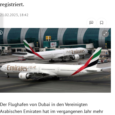
registriert.
rreich Untermenü
21.02.2023, 18:42
rt Untermenü
schaft Untermenü
Copyright-Hinweis öffnen/schließen
s Untermenü
zeit Untermenü
undheit Untermenü
tur Untermenü
nung Untermenü
lität Untermenü
Der Flughafen von Dubai in den Vereinigten
Arabischen Emiraten hat im vergangenen Jahr mehr