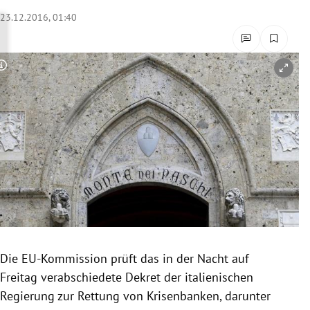
rreich Untermenü
23.12.2016, 01:40
rt Untermenü
Copyright-Hinweis öffnen/schließen
schaft Untermenü
s Untermenü
zeit Untermenü
undheit Untermenü
tur Untermenü
nung Untermenü
Die
EU-Kommission
prüft das in der Nacht auf
Freitag verabschiedete Dekret der italienischen
lität Untermenü
Regierung
zur
Rettung
von
Krisenbanken
, darunter