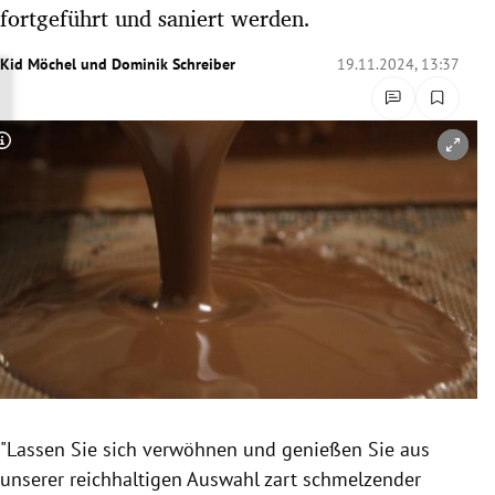
fortgeführt und saniert werden.
rreich Untermenü
Kid Möchel
und
Dominik Schreiber
19.11.2024, 13:37
rt Untermenü
schaft Untermenü
Copyright-Hinweis öffnen/schließen
s Untermenü
zeit Untermenü
undheit Untermenü
tur Untermenü
nung Untermenü
lität Untermenü
"Lassen Sie sich verwöhnen und genießen Sie aus
unserer reichhaltigen Auswahl zart schmelzender