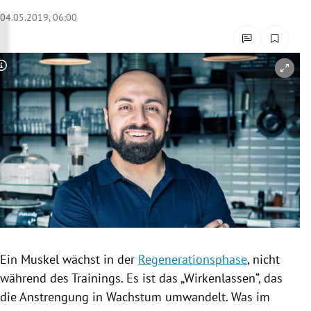
rreich Untermenü
04.05.2019, 06:00
rt Untermenü
Copyright-Hinweis öffnen/schließen
schaft Untermenü
s Untermenü
zeit Untermenü
undheit Untermenü
tur Untermenü
nung Untermenü
Ein Muskel wächst in der
Regenerationsphase
, nicht
während des Trainings. Es ist das „
Wirkenlassen
“, das
lität Untermenü
die Anstrengung in Wachstum umwandelt. Was im