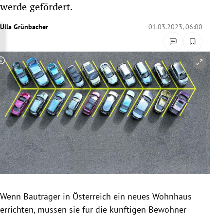
werde gefördert.
rreich Untermenü
Ulla Grünbacher
01.03.2023, 06:00
rt Untermenü
schaft Untermenü
Copyright-Hinweis öffnen/schließen
s Untermenü
zeit Untermenü
undheit Untermenü
tur Untermenü
nung Untermenü
Wenn Bauträger in Österreich ein neues Wohnhaus
lität Untermenü
errichten, müssen sie für die künftigen Bewohner