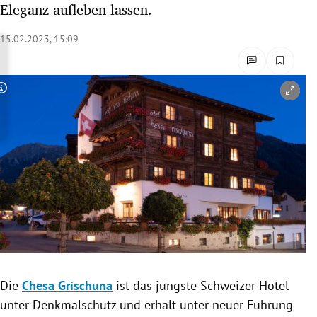
Eleganz aufleben lassen.
rreich Untermenü
15.02.2023, 15:09
rt Untermenü
schaft Untermenü
Copyright-Hinweis öffnen/schließen
s Untermenü
zeit Untermenü
undheit Untermenü
tur Untermenü
nung Untermenü
Die
Chesa Grischuna
ist das jüngste Schweizer Hotel
lität Untermenü
unter Denkmalschutz und erhält unter neuer Führung