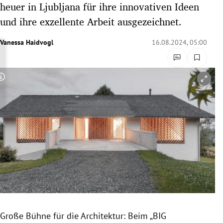
heuer in Ljubljana für ihre innovativen Ideen
rreich Untermenü
und ihre exzellente Arbeit ausgezeichnet.
rt Untermenü
Vanessa Haidvogl
16.08.2024, 05:00
schaft Untermenü
Copyright-Hinweis öffnen/schließen
s Untermenü
zeit Untermenü
undheit Untermenü
tur Untermenü
nung Untermenü
lität Untermenü
Große Bühne für die Architektur: Beim „BIG