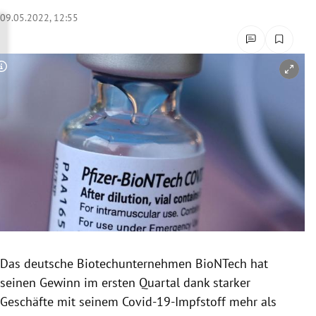
rreich Untermenü
09.05.2022, 12:55
rt Untermenü
Copyright-Hinweis öffnen/schließen
schaft Untermenü
s Untermenü
zeit Untermenü
undheit Untermenü
tur Untermenü
nung Untermenü
Das deutsche Biotechunternehmen BioNTech hat
seinen Gewinn im ersten Quartal dank starker
lität Untermenü
Geschäfte mit seinem Covid-19-Impfstoff mehr als