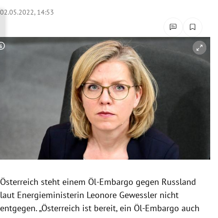
rreich Untermenü
02.05.2022, 14:53
rt Untermenü
Copyright-Hinweis öffnen/schließen
schaft Untermenü
s Untermenü
zeit Untermenü
undheit Untermenü
tur Untermenü
nung Untermenü
Österreich steht einem Öl-Embargo gegen Russland
laut Energieministerin Leonore Gewessler nicht
lität Untermenü
entgegen. „Österreich ist bereit, ein Öl-Embargo auch