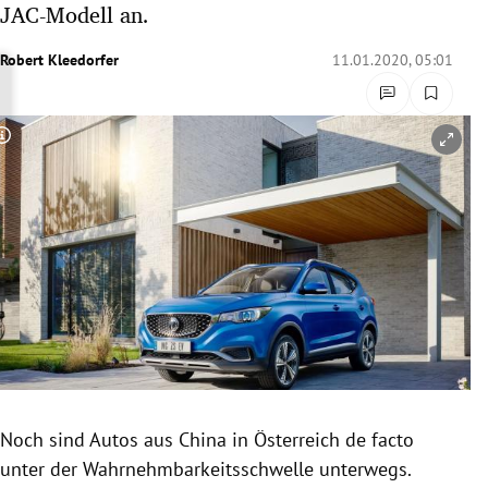
JAC-Modell an.
rreich Untermenü
Robert Kleedorfer
11.01.2020, 05:01
rt Untermenü
schaft Untermenü
Copyright-Hinweis öffnen/schließen
s Untermenü
zeit Untermenü
undheit Untermenü
tur Untermenü
nung Untermenü
Noch sind
Autos
aus
China
in
Österreich
de facto
lität Untermenü
unter der
Wahrnehmbarkeitsschwelle
unterwegs.