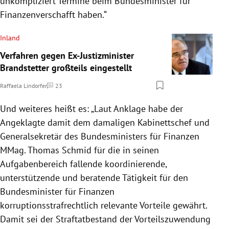
unkompliziert Termine beim Bundesminister für
Finanzenverschafft haben.“
Inland
Verfahren gegen Ex-Justizminister
Brandstetter großteils eingestellt
Raffaela Lindorfer
23
Kommentare
Und weiteres heißt es: „Laut Anklage habe der
Angeklagte damit dem damaligen Kabinettschef und
Generalsekretär des Bundesministers für Finanzen
MMag. Thomas Schmid für die in seinen
Aufgabenbereich fallende koordinierende,
unterstützende und beratende Tätigkeit für den
Bundesminister für Finanzen
korruptionsstrafrechtlich relevante Vorteile gewährt.
Damit sei der Straftatbestand der Vorteilszuwendung