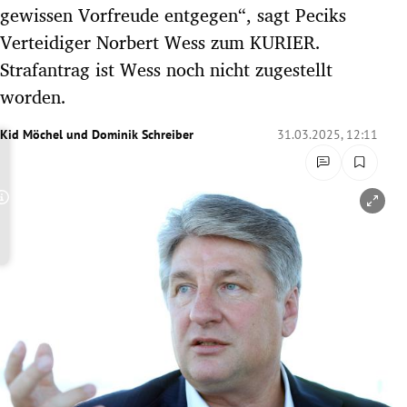
gewissen Vorfreude entgegen“, sagt Peciks
rreich Untermenü
Verteidiger Norbert Wess zum KURIER.
rt Untermenü
Strafantrag ist Wess noch nicht zugestellt
worden.
schaft Untermenü
Kid Möchel
und
Dominik Schreiber
31.03.2025, 12:11
s Untermenü
zeit Untermenü
Copyright-Hinweis öffnen/schließen
undheit Untermenü
tur Untermenü
nung Untermenü
lität Untermenü