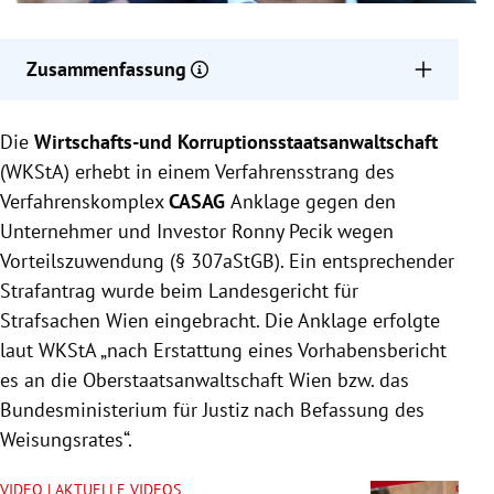
Zusammenfassung
Die WKStA klagt Unternehmer Ronny Pecik wegen
Die
Wirtschafts-und Korruptionsstaatsanwaltschaft
Vorteilszuwendung an, da er Luxusautos und
Schneiderkosten für Thomas Schmid übernommen
(WKStA) erhebt in einem Verfahrensstrang des
haben soll.
Verfahrenskomplex
CASAG
Anklage gegen den
Der Vorwurf lautet, dass Schmid Pecik im Gegenzug
Unternehmer und Investor Ronny Pecik wegen
bei Anliegen unterstützt und ihm schnelle Termine
Vorteilszuwendung (§ 307aStGB). Ein entsprechender
beim Finanzminister verschafft habe.
Strafantrag wurde beim Landesgericht für
Pecik bestreitet die Vorwürfe, ihm drohen bis zu drei
Strafsachen Wien eingebracht. Die Anklage erfolgte
Jahre Haft, während Schmid der Kronzeugenstatus
laut WKStA „nach Erstattung eines Vorhabensbericht
zuerkannt wurde und das Verfahren gegen ihn
es an die Oberstaatsanwaltschaft Wien bzw. das
eingestellt ist.
Bundesministerium für Justiz nach Befassung des
Weisungsrates“.
VIDEO | AKTUELLE VIDEOS