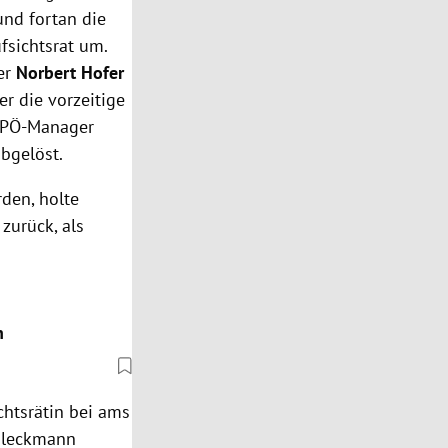
nd fortan die
fsichtsrat um.
ter
Norbert Hofer
er die vorzeitige
FPÖ-Manager
abgelöst.
den, holte
zurück, als
n
htsrätin bei ams
Bleckmann