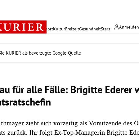
Anmelde
rreich
Politik
Wirtschaft
Sport
Kultur
Freizeit
Gesundheit
Stars
ie KURIER als bevorzugte Google-Quelle
au für alle Fälle: Brigitte Ederer
htsratschefin
thmayer zieht sich vorzeitig als Vorsitzende des 
ats zurück. Ihr folgt Ex-Top-Managerin Brigitte Ed