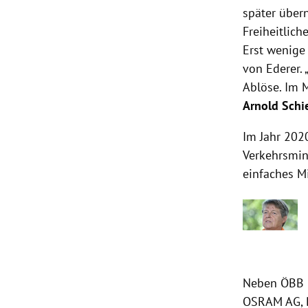
später über
Freiheitlich
Erst wenige
von Ederer. 
Ablöse. Im
Arnold Schi
Im Jahr 202
Verkehrsmin
einfaches Mi
Neben ÖBB H
OSRAM AG, B