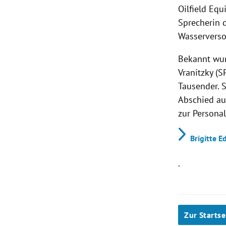
Oilfield Eq
Sprecherin 
Wasserverso
Bekannt wur
Vranitzky (S
Tausender. 
Abschied aus
zur Persona
Brigitte E
.
Zur Startse