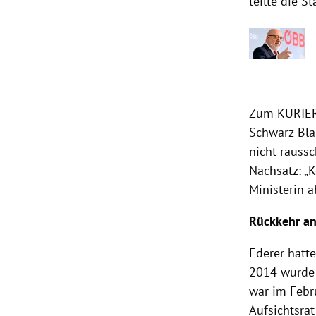
teilte die S
Zum KURIER 
Schwarz-Bla
nicht rauss
Nachsatz: „
Ministerin a
Rückkehr an
Ederer hatt
2014 wurde 
war im Febr
Aufsichtsra