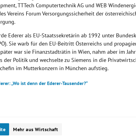
uipment, TTTech Computertechnik AG und WEB Windenergi
des Vereins Forum Versorgungssicherheit der österreichis
rgung.
de Ederer als EU-Staatssekretärin ab 1992 unter Bundesk
PÖ). Sie warb für den EU-Beitritt Österreichs und propagie
Später war sie Finanzstadträtin in Wien, nahm aber im Jah
 der Politik und wechselte zu Siemens in die Privatwirtsch
lchefin im Mutterkonzern in München aufstieg.
derer: „Wo ist denn der Ederer-Tausender?“
ite
Mehr aus Wirtschaft