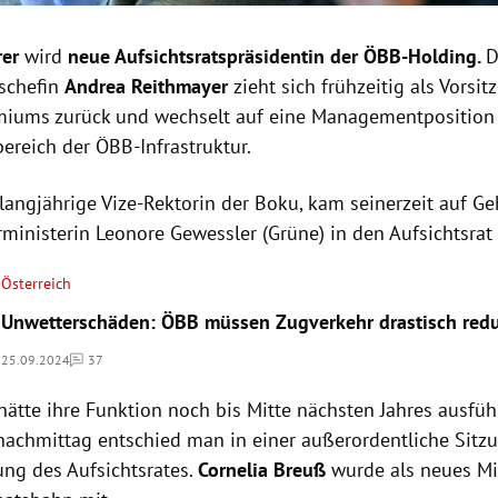
rer
wird
neue Aufsichtsratspräsidentin der ÖBB-Holding.
D
tschefin
Andrea Reithmayer
zieht sich frühzeitig als Vorsi
miums zurück und wechselt auf eine Managementposition
ereich der ÖBB-Infrastruktur.
 langjährige Vize-Rektorin der Boku, kam seinerzeit auf G
rministerin Leonore Gewessler (Grüne) in den Aufsichtsrat
Österreich
Unwetterschäden: ÖBB müssen Zugverkehr drastisch redu
25.09.2024
37
Kommentare
hätte ihre Funktion noch bis Mitte nächsten Jahres ausfüh
achmittag entschied man in einer außerordentliche Sitzu
ung des Aufsichtsrates.
Cornelia Breuß
wurde als neues Mit