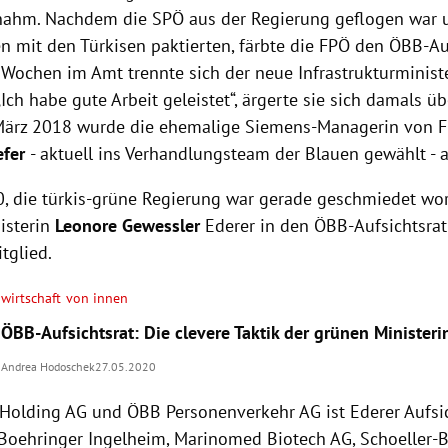
nahm. Nachdem die SPÖ aus der Regierung geflogen war u
en mit den Türkisen paktierten, färbte die FPÖ den ÖBB-Au
 Wochen im Amt trennte sich der neue Infrastrukturminis
„Ich habe gute Arbeit geleistet“, ärgerte sie sich damals üb
 März 2018 wurde die ehemalige Siemens-Managerin von 
efer
- aktuell ins Verhandlungsteam der Blauen gewählt - 
0, die türkis-grüne Regierung war gerade geschmiedet wor
isterin
Leonore Gewessler
Ederer in den ÖBB-Aufsichtsrat 
tglied.
wirtschaft von innen
ÖBB-Aufsichtsrat: Die clevere Taktik der grünen Ministeri
Andrea Hodoschek
27.05.2020
olding AG und ÖBB Personenverkehr AG ist Ederer Aufsic
oehringer Ingelheim, Marinomed Biotech AG, Schoeller-