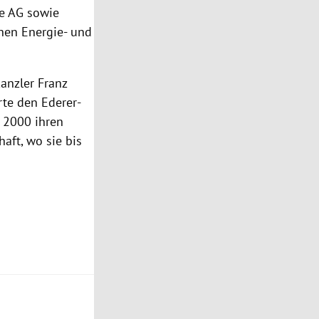
e AG sowie
chen Energie- und
anzler Franz
rte den Ederer-
r 2000 ihren
aft, wo sie bis