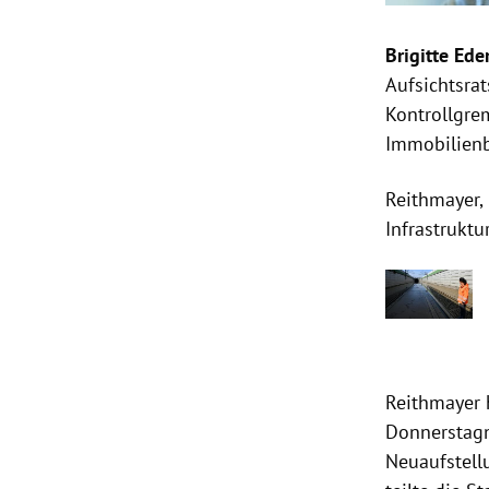
Brigitte Ede
Aufsichtsra
Kontrollgre
Immobilienb
Reithmayer,
Infrastruktu
Reithmayer 
Donnerstagn
Neuaufstell