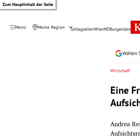
Zum Hauptinhalt der Seite
Menü
Meine Region
Schlagzeilen
Wien
NÖ
Burgenland
Öste
Wählen S
Wirtschaft
Eine Fr
Aufsic
Andrea Rei
tik Untermenü
Aufsichtsr
rreich Untermenü