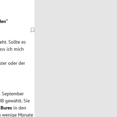
den“
ht. Sollte es
ass ich mich
ter oder der
Im September
BB gewählt. Sie
 Bures
in den
nn wenige Monate