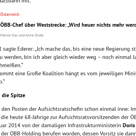
taatsbahn mit.
Österreich
ÖBB-Chef über Weststrecke: „Wird heuer nichts mehr wer
Patrick Dax
und
Anna Strobl
sagte Ederer: „Ich mache das, bis eine neue Regierung ste
u werden, bin ich aber gleich wieder weg – noch einmal l
chmeißen.“
Kommt eine Große Koalition hängt es vom jeweiligen Minis
b.“
 die Spitze
e den Posten der Aufsichtsratschefin schon einmal inne: 
die heute 68-Jährige zur Aufsichtsratsvorsitzenden der Ö
uar 2014 von der damaligen Infrastrukturministerin
Doris
t der ÖBB-Holding berufen worden, dessen Vorsitz sie da