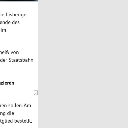
ie bisherige
tzende des
 im
eheiß von
 der Staatsbahn.
zieren
ren sollen. Am
ng die
glied bestellt,