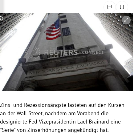
rreich Untermenü
rt Untermenü
Copyright-Hinweis öffnen/schließen
schaft Untermenü
s Untermenü
zeit Untermenü
undheit Untermenü
tur Untermenü
Zins- und Rezessionsängste lasteten auf den Kursen
nung Untermenü
an der Wall Street, nachdem am Vorabend die
designierte Fed-Vizepräsidentin Lael Brainard eine
lität Untermenü
"Serie" von Zinserhöhungen angekündigt hat.