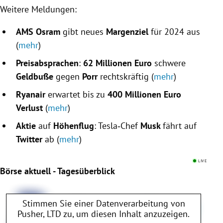
Weitere Meldungen:
AMS Osram
gibt neues
Margenziel
für 2024 aus
(
mehr
)
Preisabsprachen
:
62 Millionen Euro
schwere
Geldbuße
gegen
Porr
rechtskräftig (
mehr
)
Ryanair
erwartet bis zu
400 Millionen Euro
Verlust
(
mehr
)
Aktie
auf
Höhenflug
: Tesla‐Chef
Musk
fährt auf
Twitter
ab (
mehr
)
LIVE
Börse aktuell - Tagesüberblick
Stimmen Sie einer Datenverarbeitung von
Pusher, LTD
zu, um diesen Inhalt anzuzeigen.