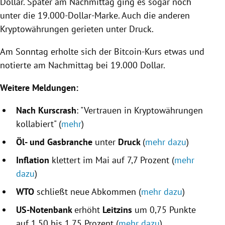
Dollar. Später am Nachmittag ging es sogar noch
unter die 19.000-Dollar-Marke. Auch die anderen
Kryptowährungen gerieten unter Druck.
Am Sonntag erholte sich der Bitcoin-Kurs etwas und
notierte am Nachmittag bei 19.000 Dollar.
Weitere Meldungen:
Nach Kurscrash
: "Vertrauen in Kryptowährungen
kollabiert" (
mehr
)
Öl- und Gasbranche
unter
Druck
(
mehr dazu
)
Inflation
klettert im Mai auf 7,7 Prozent (
mehr
dazu
)
WTO
schließt neue Abkommen (
mehr dazu
)
US-Notenbank
erhöht
Leitzins
um 0,75 Punkte
auf 1,50 bis 1,75 Prozent (
mehr dazu
)