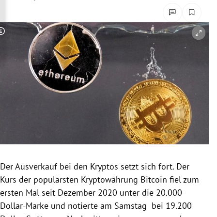
rreich Untermenü
rt Untermenü
Copyright-Hinweis öffnen/schließen
schaft Untermenü
s Untermenü
zeit Untermenü
undheit Untermenü
tur Untermenü
Der Ausverkauf bei den Kryptos setzt sich fort. Der
nung Untermenü
Kurs der populärsten Kryptowährung Bitcoin fiel zum
ersten Mal seit Dezember 2020 unter die 20.000-
lität Untermenü
Dollar-Marke und notierte am Samstag bei 19.200