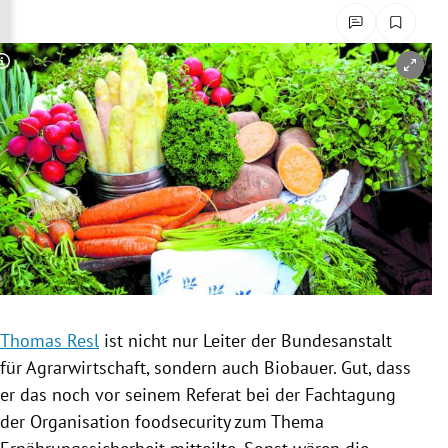
rreich Untermenü
rt Untermenü
Copyright-Hinweis öffnen/schließen
schaft Untermenü
s Untermenü
zeit Untermenü
undheit Untermenü
tur Untermenü
Thomas Resl
ist nicht nur Leiter der Bundesanstalt
nung Untermenü
für
Agrarwirtschaft
, sondern auch
Biobauer
. Gut, dass
er das noch vor seinem Referat bei der Fachtagung
lität Untermenü
der Organisation foodsecurity zum Thema