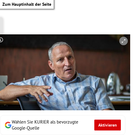
Zum Hauptinhalt der Seite
Copyright-Hinweis öffnen/schließen
Wählen Sie KURIER als bevorzugte
Aktivieren
tik Untermenü
Google-Quelle