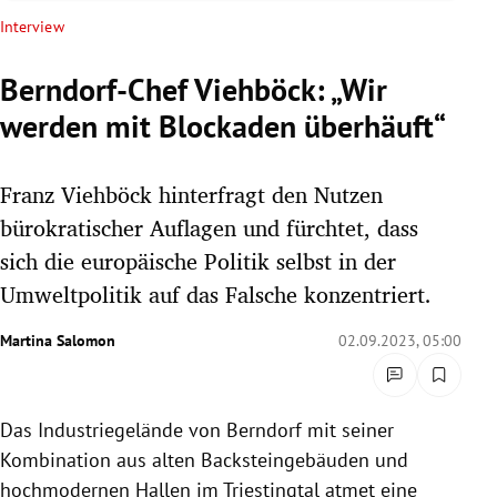
rreich Untermenü
Interview
rt Untermenü
Berndorf-Chef Viehböck: „Wir
werden mit Blockaden überhäuft“
schaft Untermenü
s Untermenü
Franz Viehböck hinterfragt den Nutzen
bürokratischer Auflagen und fürchtet, dass
zeit Untermenü
sich die europäische Politik selbst in der
Umweltpolitik auf das Falsche konzentriert.
undheit Untermenü
Martina Salomon
02.09.2023, 05:00
tur Untermenü
nung Untermenü
Das Industriegelände von Berndorf mit seiner
lität Untermenü
Kombination aus alten Backsteingebäuden und
hochmodernen Hallen im Triestingtal atmet eine