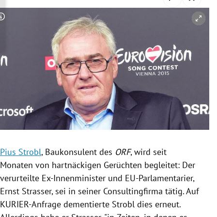
rreich Untermenü
Copyright-Hinweis öffnen/schließen
rt Untermenü
schaft Untermenü
s Untermenü
zeit Untermenü
undheit Untermenü
tur Untermenü
Pius Strobl
, Baukonsulent des
ORF
, wird seit
Monaten von hartnäckigen Gerüchten begleitet: Der
nung Untermenü
verurteilte Ex-Innenminister und EU-Parlamentarier,
Ernst Strasser
, sei in seiner Consultingfirma tätig. Auf
lität Untermenü
KURIER-Anfrage dementierte
Strobl
dies erneut.