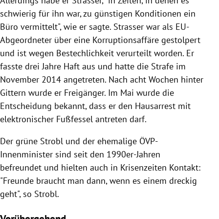
Allerdings habe er
Strasser
, "in Zeiten, in denen es
schwierig für ihn war, zu günstigen Konditionen ein
Büro vermittelt", wie er sagte.
Strasser
war als EU-
Abgeordneter über eine
Korruptionsaffäre
gestolpert
und ist wegen Bestechlichkeit verurteilt worden. Er
fasste drei Jahre Haft aus und hatte die Strafe im
November 2014 angetreten. Nach acht Wochen hinter
Gittern wurde er Freigänger. Im Mai wurde die
Entscheidung bekannt, dass er den Hausarrest mit
elektronischer Fußfessel antreten darf.
Der grüne
Strobl
und der ehemalige ÖVP-
Innenminister sind seit den 1990er-Jahren
befreundet und hielten auch in Krisenzeiten Kontakt:
"Freunde braucht man dann, wenn es einem dreckig
geht", so
Strobl
.
Vorübergehend