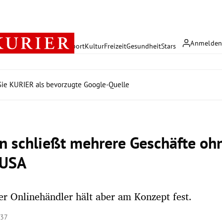
Anmelde
rreich
Politik
Wirtschaft
Sport
Kultur
Freizeit
Gesundheit
Stars
ie KURIER als bevorzugte Google-Quelle
 schließt mehrere Geschäfte oh
 USA
r Onlinehändler hält aber am Konzept fest.
:37