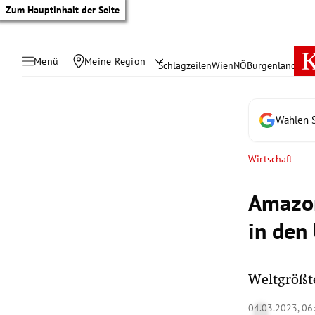
Zum Hauptinhalt der Seite
Menü
Meine Region
Schlagzeilen
Wien
NÖ
Burgenland
Öste
Wählen S
Wirtschaft
Amazon
in den
Weltgrößte
tik Untermenü
04.03.2023, 06
rreich Untermenü