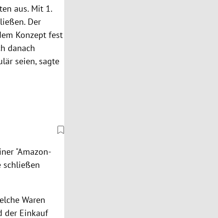
en aus. Mit 1.
ließen. Der
dem Konzept fest
ch danach
lär seien, sagte
einer "Amazon-
e schließen
welche Waren
d der Einkauf