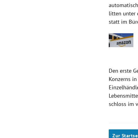
automatisch
litten unte
statt im Bür
Den erste G
Konzerns in
Einzelhändle
Lebensmitte
schloss im 
Zur Startse