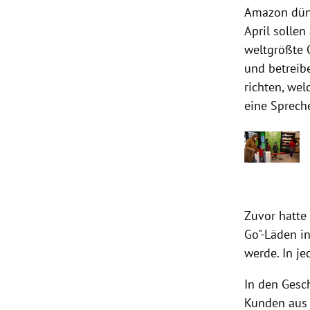
Amazon dünn
April sollen
weltgrößte 
und betreib
richten, we
eine Sprech
Zuvor hatte 
Go"-Läden i
werde. In je
In den Gesc
Kunden aus 