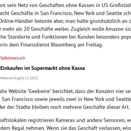
t sein Netz von Geschäften ohne Kassen in US-Großstädt
 acht Geschäfte in San Francisco, New York und Seattle sch
Online-Händler betonte aber, man halte grundsätzlich an 
e mehr als 20 Geschäfte weiter. Zugleich wolle Amazon si
lche Standorte und Funktionen bei Kunden besonders popu
erin dem Finanzdienst Bloomberg am Freitag.
Selbstversuch
Einkaufen im Supermarkt ohne Kassa
Melanie Klug
26.12.2022
die Website "Geekwire" berichtet, dass der Konzern vier s
n San Francisco sowie jeweils zwei in New York und Seattl
der der Städte bleiben noch mehrere Geschäfte dieser Art.
häftslokalen registrieren Kameras und andere Sensoren, 
dem Regal nehmen. Wenn sie das Geschäft verlassen, wir