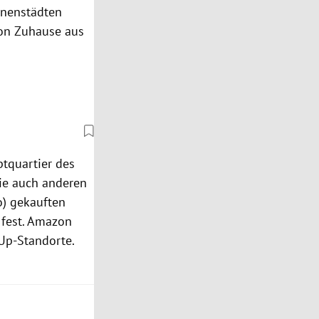
nnenstädten
von Zuhause aus
tquartier des
gie auch anderen
ro) gekauften
 fest. Amazon
Up-Standorte.