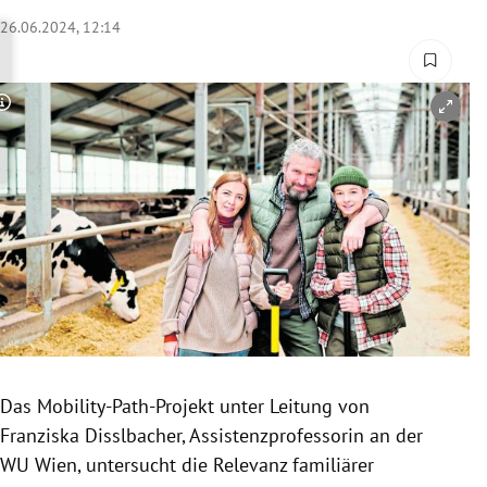
rreich Untermenü
26.06.2024, 12:14
rt Untermenü
Copyright-Hinweis öffnen/schließen
schaft Untermenü
s Untermenü
zeit Untermenü
undheit Untermenü
tur Untermenü
nung Untermenü
Das Mobility-Path-Projekt unter Leitung von
Franziska Disslbacher, Assistenzprofessorin an der
lität Untermenü
WU Wien, untersucht die Relevanz familiärer