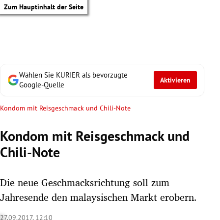
Zum Hauptinhalt der Seite
Wählen Sie KURIER als bevorzugte
Aktivieren
Google-Quelle
Kondom mit Reisgeschmack und Chili-Note
Kondom mit Reisgeschmack und
Chili-Note
Die neue Geschmacksrichtung soll zum
Jahresende den malaysischen Markt erobern.
tik Untermenü
27.09.2017, 12:10