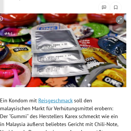
rreich Untermenü
rt Untermenü
Copyright-Hinweis öffnen/schließen
schaft Untermenü
s Untermenü
zeit Untermenü
undheit Untermenü
tur Untermenü
Ein
Kondom
mit
Reisgeschmack
soll den
nung Untermenü
malaysischen Markt für
Verhütungsmittel
erobern:
Der "Gummi" des Herstellers
Karex
schmeckt wie ein
lität Untermenü
in
Malaysia
äußerst beliebtes Gericht mit Chili-Note,