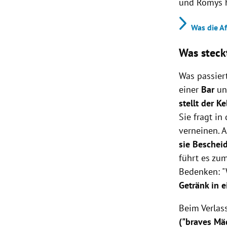
und Romys h
Was die Af
Was steck
Was passier
einer
Bar
un
stellt der K
Sie fragt in
verneinen. 
sie Beschei
führt es zu
Bedenken: "
Getränk in 
Beim Verlas
("braves Mä