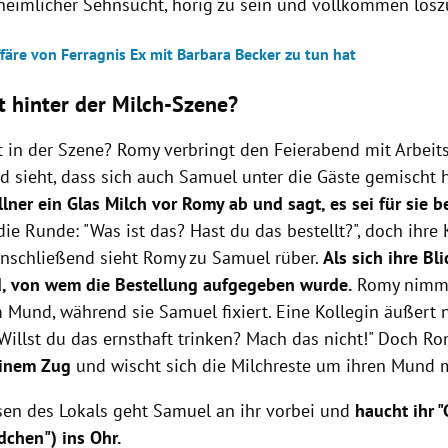
eimlicher Sehnsucht, hörig zu sein und vollkommen losz
färe von Ferragnis Ex mit Barbara Becker zu tun hat
t hinter der Milch-Szene?
t in der Szene? Romy verbringt den Feierabend mit Arbeit
d sieht, dass sich auch Samuel unter die Gäste gemischt ha
ellner ein Glas Milch
vor Romy ab und sagt, es sei für sie b
 die Runde: "Was ist das? Hast du das bestellt?", doch ihre
Anschließend sieht Romy zu Samuel rüber.
Als sich ihre Bl
d, von wem die Bestellung aufgegeben wurde.
Romy nimmt
m Mund, während sie Samuel fixiert. Eine Kollegin äußert 
Willst du das ernsthaft trinken? Mach das nicht!" Doch R
einem Zug
und wischt sich die Milchreste um ihren Mund m
sen des Lokals geht Samuel an ihr vorbei und
haucht ihr "
dchen") ins Ohr.