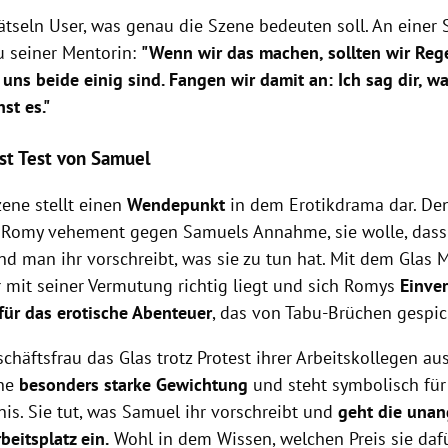
ätseln User, was genau die Szene bedeuten soll. An einer S
u seiner Mentorin:
"Wenn wir das machen, sollten wir Rege
 uns beide einig sind. Fangen wir damit an: Ich sag dir, wa
st es."
ist Test von Samuel
zene stellt einen
Wendepunkt
in dem Erotikdrama dar. De
h Romy vehement gegen Samuels Annahme, sie wolle, dass
d man ihr vorschreibt, was sie zu tun hat. Mit dem Glas 
r mit seiner Vermutung richtig liegt und sich Romys
Einve
für das erotische Abenteuer
, das von Tabu-Brüchen gespick
chäftsfrau das Glas trotz Protest ihrer Arbeitskollegen aus
ne
besonders starke Gewichtung
und steht symbolisch für
is. Sie tut, was Samuel ihr vorschreibt und
geht die una
beitsplatz ein.
Wohl in dem Wissen, welchen Preis sie daf