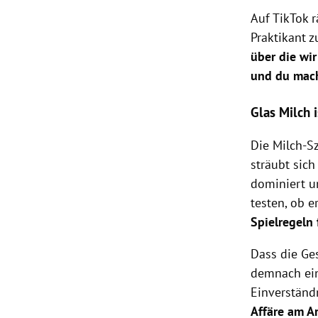
Auf TikTok r
Praktikant z
über die wir
und du mach
Glas Milch 
Die Milch-S
sträubt sic
dominiert un
testen, ob e
Spielregeln 
Dass die Ges
demnach ei
Einverständn
Affäre am Ar