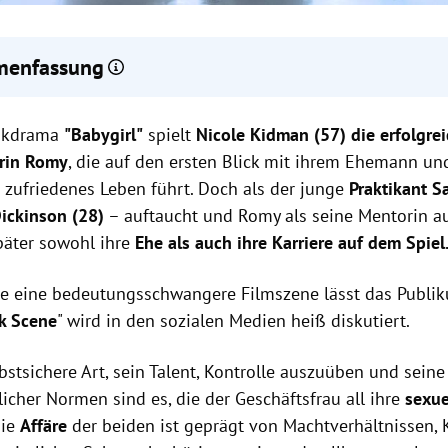
enfassung
lm
"Babygirl"
enthält eine virale Szene, in der ein
Glas Milch
symbol
tikdrama
tändnis zur Affäre steht.
"Babygirl"
spielt
Nicole Kidman (57) die erfolgre
lch-Szene"
ist ein
Wendepunkt
im Film, der Romys geheime Begi
rin Romy
, die auf den ersten Blick mit ihrem Ehemann un
rhältnisse thematisiert.
 zufriedenes Leben führt. Doch als der junge
Praktikant 
urin Halina Reijn
erzählt, dass sie früher eine
ähnliche Situation
s
Dickinson (28)
–
auftaucht und Romy als seine Mentorin au
später sowohl ihre
Ehe als auch ihre Karriere auf dem Spiel
e eine bedeutungsschwangere Filmszene lässt das Publi
lk Scene
" wird in den sozialen Medien heiß diskutiert.
bstsichere Art, sein Talent, Kontrolle auszuüben und sein
licher Normen sind es, die der Geschäftsfrau all ihre
sexue
Die
Affäre
der beiden ist geprägt von Machtverhältnissen, K