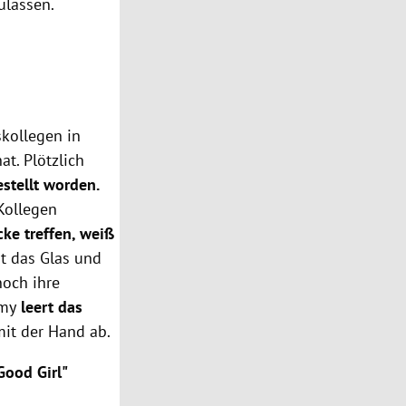
ulassen.
skollegen in
t. Plötzlich
estellt worden.
 Kollegen
icke treffen, weiß
 das Glas und
noch ihre
omy
leert das
it der Hand ab.
Good Girl"