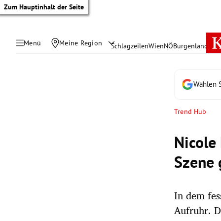
Zum Hauptinhalt der Seite
Menü
Meine Region
Schlagzeilen
Wien
NÖ
Burgenland
Öste
Wählen S
Trend Hub
Nicole
Szene 
In dem fes
tik Untermenü
Aufruhr. D
rreich Untermenü