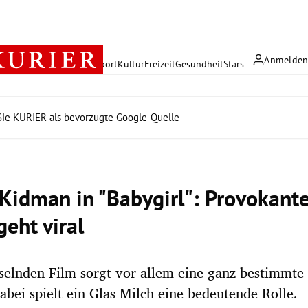
Anmelde
rreich
Politik
Wirtschaft
Sport
Kultur
Freizeit
Gesundheit
Stars
ie KURIER als bevorzugte Google-Quelle
 Kidman in "Babygirl": Provokant
geht viral
selnden Film sorgt vor allem eine ganz bestimmte 
abei spielt ein Glas Milch eine bedeutende Rolle.