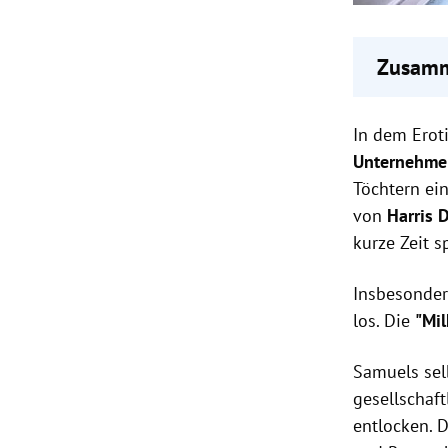
Zusamm
Der Fi
In dem Ero
Einvers
Die
"Mi
Unternehme
Machtve
Töchtern ein
Regisse
von
Harris 
kurze Zeit 
Insbesonder
los. Die
"Mi
Samuels sel
gesellschaft
entlocken. 