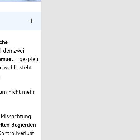
isch für Romys
iche
erden und
d den zwei
Samuel
–
gespielt
elbst erlebt hat.
swählt, steht
.
kum nicht mehr
e Missachtung
llen Begierden
ontrollverlust