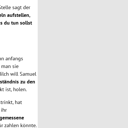
telle sagt der
ln aufstellen,
s du tun sollst
nn anfangs
 man sie
Milch will Samuel
rständnis zu den
t ist, holen.
trinkt, hat
 ihr
ngemessene
ür zahlen könnte.