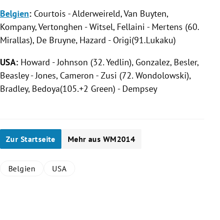
Belgien
:
Courtois - Alderweireld, Van Buyten,
Kompany, Vertonghen - Witsel, Fellaini - Mertens (60.
Mirallas), De Bruyne, Hazard - Origi(91.Lukaku)
USA
:
Howard - Johnson (32. Yedlin), Gonzalez, Besler,
Beasley - Jones, Cameron - Zusi (72. Wondolowski),
Bradley, Bedoya(105.+2
Green
) - Dempsey
Zur Startseite
Mehr aus WM2014
Belgien
USA