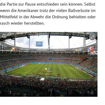
die Partie zur Pause entschieden sein können. Selbst
wenn die Amerikaner trotz der vielen Ballverluste im
Mittelfeld in der Abwehr die Ordnung behielten oder
rasch wieder herstellten.
Copyright-Hinweis öffnen/schließen
Co
BRA