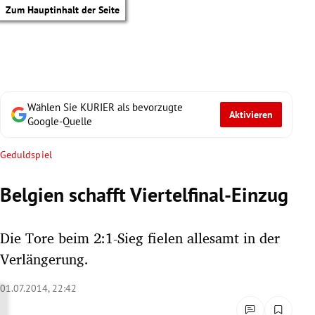
Zum Hauptinhalt der Seite
Wählen Sie KURIER als bevorzugte
Aktivieren
Google-Quelle
Geduldspiel
Belgien schafft Viertelfinal-Einzug
Die Tore beim 2:1-Sieg fielen allesamt in der
Verlängerung.
01.07.2014, 22:42
tik Untermenü