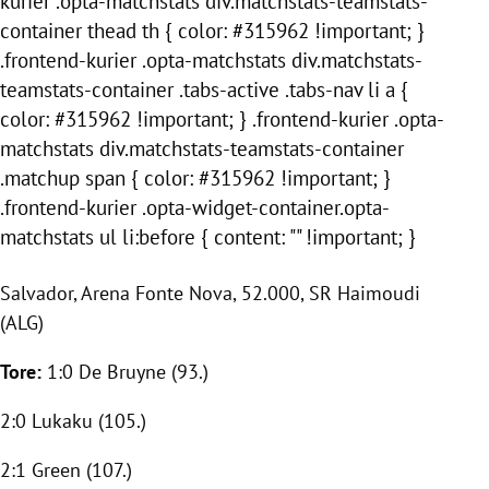
kurier .opta-matchstats div.matchstats-teamstats-
container thead th { color: #315962 !important; }
.frontend-kurier .opta-matchstats div.matchstats-
teamstats-container .tabs-active .tabs-nav li a {
color: #315962 !important; } .frontend-kurier .opta-
matchstats div.matchstats-teamstats-container
.matchup span { color: #315962 !important; }
.frontend-kurier .opta-widget-container.opta-
matchstats ul li:before { content: "" !important; }
Salvador
, Arena Fonte Nova, 52.000, SR Haimoudi
(ALG)
Tore:
1:0 De Bruyne (93.)
2:0 Lukaku (105.)
2:1
Green
(107.)