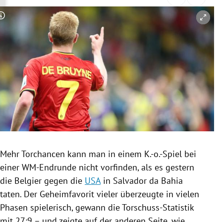
rreich Untermenü
Copyright-Hinweis öffnen/schließen
rt Untermenü
schaft Untermenü
s Untermenü
zeit Untermenü
undheit Untermenü
tur Untermenü
Mehr
Torchancen
kann man in einem K.-o.-Spiel bei
einer WM-Endrunde nicht vorfinden, als es gestern
nung Untermenü
die Belgier gegen die
USA
in
Salvador
da Bahia
taten. Der Geheimfavorit vieler überzeugte in vielen
lität Untermenü
Phasen spielerisch, gewann die Torschuss-Statistik
mit 27:9 – und zeigte auf der anderen Seite, wie