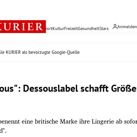
Anmelde
rreich
Politik
Wirtschaft
Sport
Kultur
Freizeit
Gesundheit
Stars
ie KURIER als bevorzugte Google-Quelle
ous": Dessouslabel schafft Größ
 benennt eine britische Marke ihre Lingerie ab sofor
d".