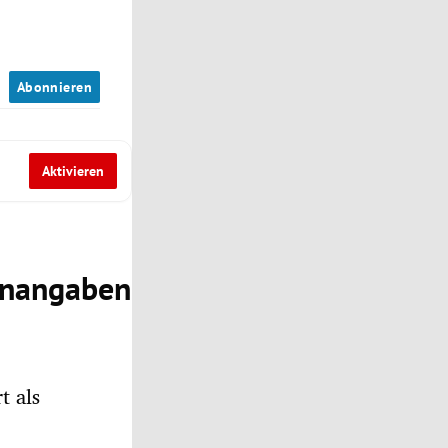
n
Abonnieren
Aktivieren
enangaben
t als