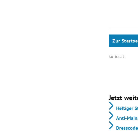
Zur Startse
kurier.at
Jetzt weit
Heftiger 
Anti-Mains
Dresscode: