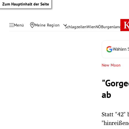
Zum Hauptinhalt der Seite
Menü
Meine Region
Schlagzeilen
Wien
NÖ
Burgenland
Öste
Wählen S
New Moon
"Gorge
ab
Statt "42"
tik Untermenü
"hinreißen
rreich Untermenü