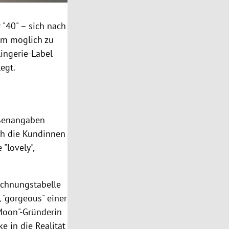
 "40" – sich nach
aum möglich zu
Lingerie-Label
egt.
ßenangaben
ich die Kundinnen
"lovely",
echnungstabelle
, "gorgeous" einer
 Moon"-Gründerin
e in die Realität