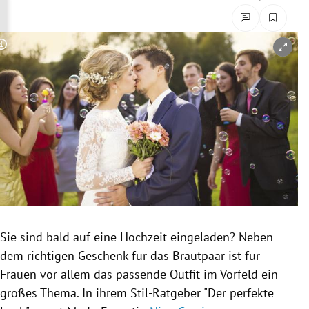
rreich Untermenü
rt Untermenü
Copyright-Hinweis öffnen/schließen
schaft Untermenü
s Untermenü
zeit Untermenü
undheit Untermenü
tur Untermenü
Sie sind bald auf eine Hochzeit eingeladen? Neben
nung Untermenü
dem richtigen Geschenk für das Brautpaar ist für
Frauen vor allem das passende Outfit im Vorfeld ein
lität Untermenü
großes Thema. In ihrem Stil-Ratgeber "Der perfekte