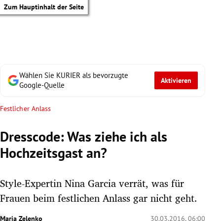
Zum Hauptinhalt der Seite
Wählen Sie KURIER als bevorzugte
Aktivieren
Google-Quelle
Festlicher Anlass
Dresscode: Was ziehe ich als
Hochzeitsgast an?
Style-Expertin Nina Garcia verrät, was für
Frauen beim festlichen Anlass gar nicht geht.
tik Untermenü
Maria Zelenko
30.03.2016, 06:00