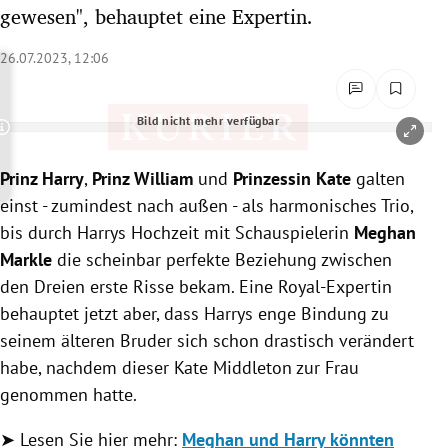
gewesen", behauptet eine Expertin.
rreich Untermenü
26.07.2023, 12:06
rt Untermenü
schaft Untermenü
Bild nicht mehr verfügbar
Copyright-Hinweis öffnen/schließen
s Untermenü
Prinz Harry
,
Prinz William
und
Prinzessin Kate
galten
einst - zumindest nach außen - als harmonisches Trio,
zeit Untermenü
bis durch Harrys Hochzeit mit Schauspielerin
Meghan
Markle
die scheinbar perfekte Beziehung zwischen
undheit Untermenü
den Dreien erste Risse bekam. Eine Royal-Expertin
tur Untermenü
behauptet jetzt aber, dass Harrys enge Bindung zu
seinem älteren Bruder sich schon drastisch verändert
nung Untermenü
habe, nachdem dieser Kate Middleton zur Frau
genommen hatte.
lität Untermenü
➤ Lesen Sie hier mehr:
Meghan und Harry könnten