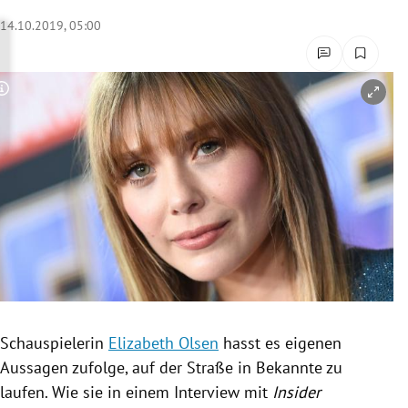
rreich Untermenü
14.10.2019, 05:00
rt Untermenü
Copyright-Hinweis öffnen/schließen
schaft Untermenü
s Untermenü
zeit Untermenü
undheit Untermenü
tur Untermenü
nung Untermenü
Schauspielerin
Elizabeth Olsen
hasst es eigenen
Aussagen zufolge, auf der Straße in Bekannte zu
lität Untermenü
laufen. Wie sie in einem Interview mit
Insider