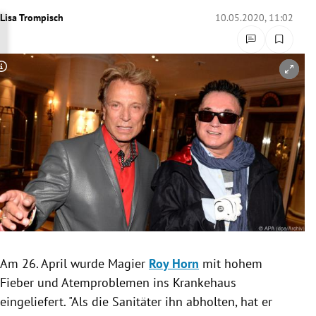
rreich Untermenü
Lisa Trompisch
10.05.2020, 11:02
rt Untermenü
Copyright-Hinweis öffnen/schließen
schaft Untermenü
s Untermenü
zeit Untermenü
undheit Untermenü
tur Untermenü
nung Untermenü
Am 26. April wurde Magier
Roy Horn
mit hohem
Fieber und Atemproblemen ins Krankehaus
lität Untermenü
eingeliefert. "Als die Sanitäter ihn abholten, hat er