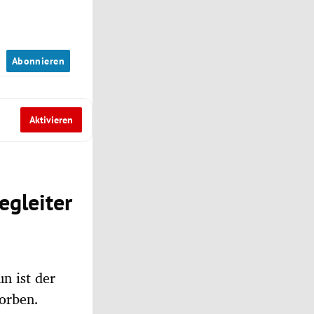
n
Abonnieren
Aktivieren
egleiter
n ist der
torben.