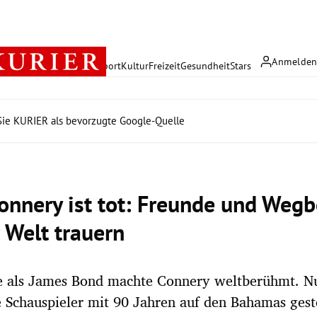
Anmelde
rreich
Politik
Wirtschaft
Sport
Kultur
Freizeit
Gesundheit
Stars
ie KURIER als bevorzugte Google-Quelle
onnery ist tot: Freunde und Wegb
r Welt trauern
e als James Bond machte Connery weltberühmt. Nu
e Schauspieler mit 90 Jahren auf den Bahamas ges