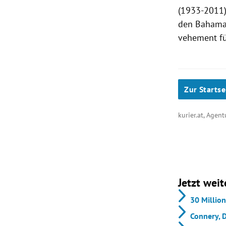
(1933-2011)
den Bahamas
vehement fü
Zur Startse
kurier.at, Agen
Jetzt weit
30 Millio
Connery, D