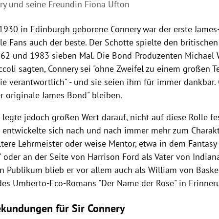
ry und seine Freundin
Fiona Ufton
 1930 in Edinburgh geborene Connery war der erste James
ele Fans auch der beste. Der Schotte spielte den britisch
62 und 1983 sieben Mal. Die Bond-Produzenten Michael 
coli sagten, Connery sei "ohne Zweifel zu einem großen Te
ie verantwortlich" - und sie seien ihm für immer dankbar
r originale James Bond" bleiben.
 legte jedoch großen Wert darauf, nicht auf diese Rolle fe
 entwickelte sich nach und nach immer mehr zum Charakter
ältere Lehrmeister oder weise Mentor, etwa in dem Fantasy
 oder an der Seite von Harrison Ford als Vater von India
 Publikum blieb er vor allem auch als William von Basker
des Umberto-Eco-Romans "Der Name der Rose" in Erinner
ekundungen für Sir Connery