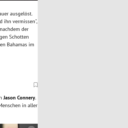
auer ausgelöst.
d ihn vermissen",
nachdem der
igen Schotten
f den Bahamas im
hn
Jason Connery
.
 Menschen in aller