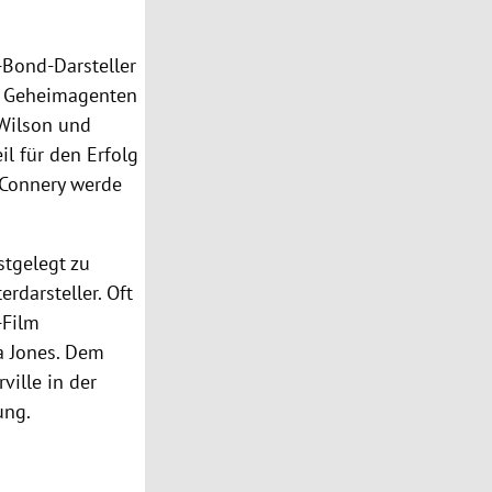
-Bond-Darsteller
en Geheimagenten
Wilson und
il für den Erfolg
. Connery werde
stgelegt zu
darsteller. Oft
-Film
na Jones. Dem
ville in der
ung.