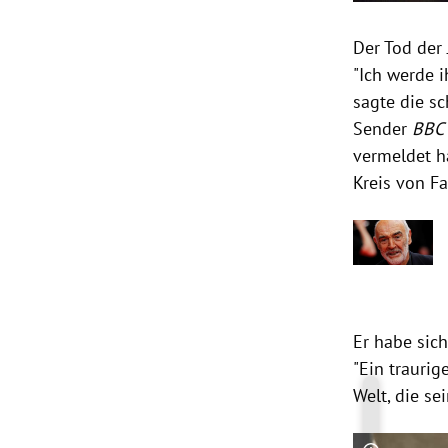
Der Tod de
"Ich werde i
sagte die s
Sender
BBC
vermeldet h
Kreis von F
Er habe sich
"Ein traurig
Welt, die s