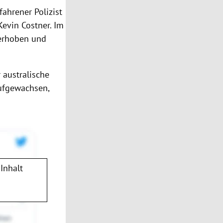
ahrener Polizist
Kevin Costner. Im
 erhoben und
 australische
aufgewachsen,
Inhalt