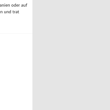
anien oder auf
n und trat