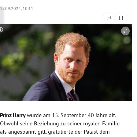
rreich Untermenü
17.09.2024, 10:11
rt Untermenü
Copyright-Hinweis öffnen/schließen
schaft Untermenü
s Untermenü
zeit Untermenü
undheit Untermenü
tur Untermenü
nung Untermenü
Prinz Harry
wurde am 15. September 40 Jahre alt.
Obwohl seine Beziehung zu seiner royalen Familie
lität Untermenü
als angespannt gilt, gratulierte der Palast dem