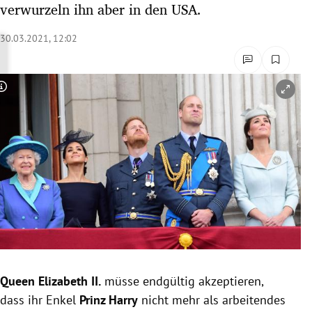
verwurzeln ihn aber in den USA.
rreich Untermenü
30.03.2021, 12:02
rt Untermenü
schaft Untermenü
Copyright-Hinweis öffnen/schließen
s Untermenü
zeit Untermenü
undheit Untermenü
tur Untermenü
nung Untermenü
Queen Elizabeth II.
müsse endgültig akzeptieren,
lität Untermenü
dass ihr Enkel
Prinz Harry
nicht mehr als arbeitendes