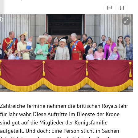
rreich Untermenü
rt Untermenü
Copyright-Hinweis öffnen/schließen
schaft Untermenü
s Untermenü
zeit Untermenü
undheit Untermenü
tur Untermenü
Zahlreiche Termine nehmen die britischen Royals Jahr
nung Untermenü
für Jahr wahr. Diese Auftritte im Dienste der Krone
sind gut auf die Mitglieder der Königsfamilie
lität Untermenü
aufgeteilt. Und doch: Eine Person sticht in Sachen