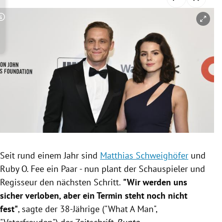
rreich Untermenü
Copyright-Hinweis öffnen/schließen
rt Untermenü
schaft Untermenü
s Untermenü
zeit Untermenü
undheit Untermenü
tur Untermenü
Seit rund einem Jahr sind
Matthias Schweighöfer
und
Ruby O.
Fee ein Paar - nun plant der Schauspieler und
nung Untermenü
Regisseur den nächsten Schritt.
"Wir werden uns
sicher verloben, aber ein Termin steht noch nicht
lität Untermenü
fest"
, sagte der 38-Jährige ("What A Man",