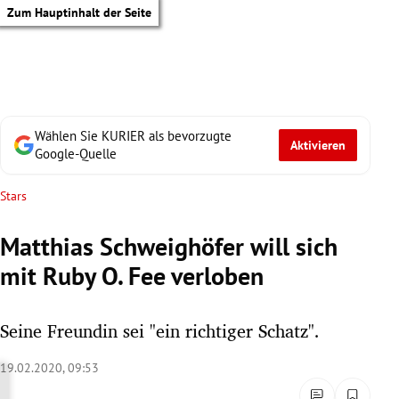
Zum Hauptinhalt der Seite
Wählen Sie KURIER als bevorzugte
Aktivieren
Google-Quelle
Stars
Matthias Schweighöfer will sich
mit Ruby O. Fee verloben
Seine Freundin sei "ein richtiger Schatz".
19.02.2020, 09:53
tik Untermenü